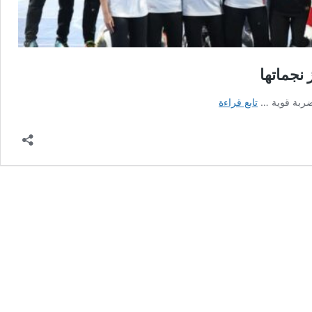
 نجماتها
ضربة
 ضربة قوية …
تابع قراءة
ثلاثية
موجعة
لطائرة
الزمالك
سيدات
بعد
اعتزال
أبرز
نجماتها