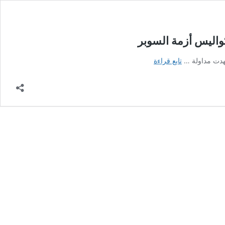
كواليس أزمة السوبر
مداولة
تابع قراءة
وتعليق
واعتذار
وسفر
سري
..
”
كاس
نيوز”
ينفرد
بكواليس
أزمة
السوبر