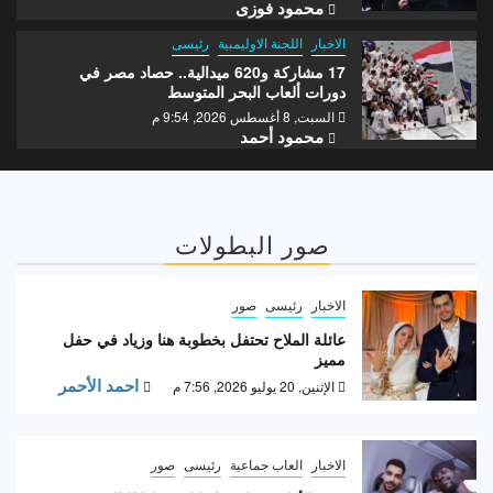
محمود فوزى
الاخبار
اللجنة الاوليمبية
رئيسى
17 مشاركة و620 ميدالية.. حصاد مصر في
دورات ألعاب البحر المتوسط
السبت, 8 أغسطس 2026, 9:54 م
محمود أحمد
صور البطولات
الاخبار
رئيسى
صور
عائلة الملاح تحتفل بخطوبة هنا وزياد في حفل
مميز
احمد الأحمر
الإثنين, 20 يوليو 2026, 7:56 م
الاخبار
العاب جماعية
رئيسى
صور