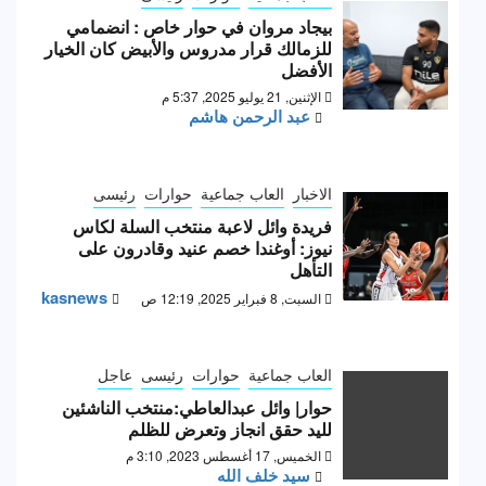
بيجاد مروان في حوار خاص : انضمامي
للزمالك قرار مدروس والأبيض كان الخيار
الأفضل
الإثنين, 21 يوليو 2025, 5:37 م
عبد الرحمن هاشم
الاخبار
العاب جماعية
حوارات
رئيسى
فريدة وائل لاعبة منتخب السلة لكاس
نيوز: أوغندا خصم عنيد وقادرون على
التأهل
kasnews
السبت, 8 فبراير 2025, 12:19 ص
العاب جماعية
حوارات
رئيسى
عاجل
حوار| وائل عبدالعاطي:منتخب الناشئين
لليد حقق انجاز وتعرض للظلم
الخميس, 17 أغسطس 2023, 3:10 م
سيد خلف الله