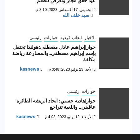
لليد حقق انجاز وتعرض للظلم
الخميس, 17 أغسطس 2023, 3:10 م
سيد خلف الله
الاخبار
العاب فردية
حوارات
رئيسى
حوار|إبراهيم عادل مصطفى:هولندا تحتفل
بإسم إبراهيم مصطفى..والمصارعة رياضة
مكلفة
kasnews
الأحد, 23 يوليو 2023, 3:48 م
حوارات
رئيسى
حوار|هادية حسني: اتحاد الريشة الطائرة
عاقبني.. واللعبة تتراجع
kasnews
الأربعاء, 12 يوليو 2023, 4:08 م