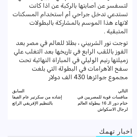
لتسفسر عن أصابتها بالركبة عن اذا كانت
تستدعي تدخل جراحي أم استخدام المسكنات
لانهاء هذا الموسم بالمشاركة بالبطولات
المتبقية .
توجت نور الشربيني ، بطلا للعالم في مصر بعد
الفوز باللقب الرابع في تاريخها بعد التغلب علي
زميلتها رنيم الوليلي في المباراة النهائية تحت
سفح الأهرامات في البطولة التي بلغت
مجموع جوائزها 430 الف دولار
تصفّح
التالي
السابق
منافسات قوية للمصريين في
إشاده من سكرتير عام الفيفا
المقالات
ختام دور الـ 16 ببطولة العالم
بالتنظيم الإفريقي الرائع
لرجال الاسكواش
اخبار تهمك