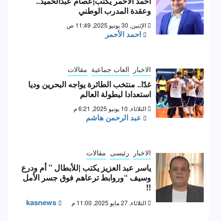
أحمد الأحمر يكتب|عصام عبدالحميد..
وعقدة المدرب الوطني
الإثنين, 30 يونيو 2025, 11:49 ص
احمد الأحمر
الاخبار
العاب جماعية
مقالات
غدًا.. منتخب الطائرة يواجه البحرين وديا
استعدادا لبطولة العالم
الثلاثاء, 10 يونيو 2025, 6:21 م
عبد الرحمن هاشم
الاخبار
رئيسى
مقالات
ياسر عبد العزيز يكتب |للأبطال ” أم ودرع
وسيف “وروابط ترعاهم فوق جسر الأمل
!!
kasnews
الثلاثاء, 27 مايو 2025, 11:00 م