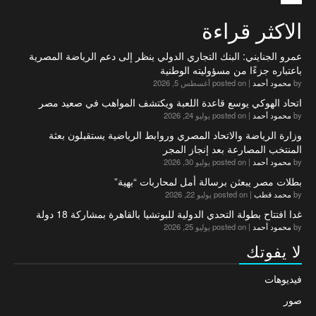
الاكثر قراءة
عمرو الجنايني: البنك التجاري الدولي ينظر إلى دعم الرياضة المصرية
باعتباره جزءًا من مسؤوليته الوطنية
by
محمود أحمد
|
posted on أغسطس 5, 2026
اتحاد الهوكي يوسع قاعدة اللعبة ويكتشف المواهب في صعيد مصر
by
محمود أحمد
|
posted on يوليو 24, 2026
وزارة الرياضة والاتحاد المصري وروابط الرياضية يستقبلون بعثة
المنتخب المصارعة بعد إنجاز المجر
by
محمود أحمد
|
posted on يوليو 30, 2026
بطلات مصر يبعثن برسالة أمل لمحاربات “بهية”
by
محمد قطب
|
posted on يوليو 22, 2026
غدا افتتاح بطولة التحدي الدولية للبوتشيا بالقاهرة بمشاركة 18 دولة
by
محمود أحمد
|
posted on يوليو 25, 2026
لا يفوتك
فيديوهات
صور