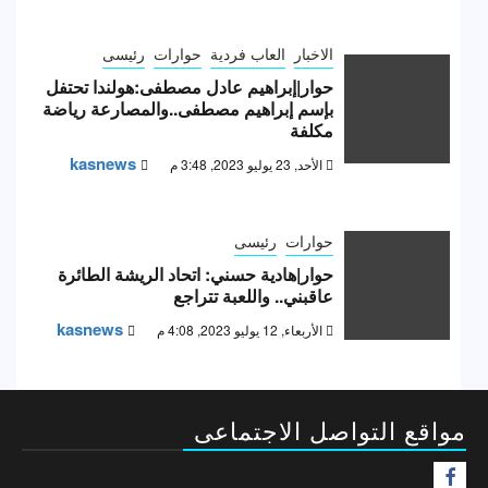
الاخبار
العاب فردية
حوارات
رئيسى
حوار|إبراهيم عادل مصطفى:هولندا تحتفل
بإسم إبراهيم مصطفى..والمصارعة رياضة
مكلفة
kasnews
الأحد, 23 يوليو 2023, 3:48 م
حوارات
رئيسى
حوار|هادية حسني: اتحاد الريشة الطائرة
عاقبني.. واللعبة تتراجع
kasnews
الأربعاء, 12 يوليو 2023, 4:08 م
مواقع التواصل الاجتماعى
F