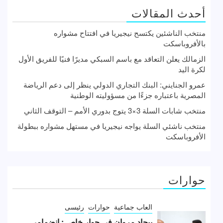
أحدث المقالات
منتخب الناشئين يكتسح نيجيريا في افتتاح مشواره
بالأفروباسكت
الزمالك يعلن التعاقد مع باسم السبكي مديرًا فنيًا للفريق الأول
لكرة اليد
عمرو الجنايني: البنك التجاري الدولي ينظر إلى دعم الرياضة
المصرية باعتباره جزءًا من مسؤوليته الوطنية
منتخب شابات السلة 3×3 يتوج بدوري الأمم – التوقف الثاني
منتخب ناشئي السلة يواجه نيجيريا في مستهل مشواره ببطولة
الأفروباسكت
حوارات
العاب جماعية
حوارات
رئيسى
بيجاد مروان في حوار خاص : انضمامي