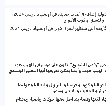
أعلن المكتب التنفيذي للجنة الاولمبية الدولية إضافة 4 ألعاب جديدة في أولمبياد باريس 2024 ،
والتسلق وركوب الأمواج.
ويلقي «كاس نيوز» الضوء على الرياضات الأربعة التي ستظهر للمرة الأولى في أولمبياد باريس 2024
سمى “رقص الشوارع” تكون على موسيقى الهيب هوب
ة الهيب هوب وأيضا يمكن تعريفها أنها التعبير الجسدي
يا و كوريا و فرنسا و البرازيل و إيطاليا وهولندا ،
ائر و المغرب و الأردن وسوريا.
هلا لكنها رقصة يتداخل معها حركات رياضية وتحتاج