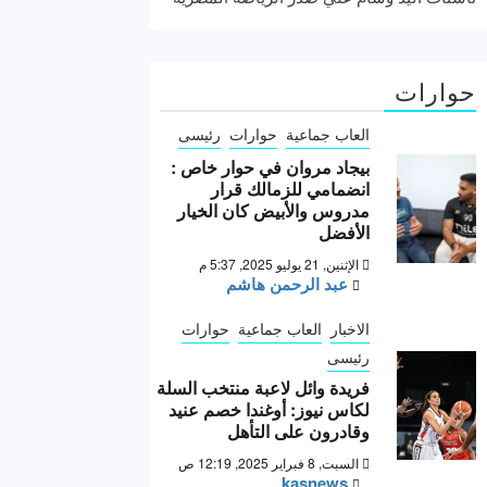
حوارات
العاب جماعية
حوارات
رئيسى
بيجاد مروان في حوار خاص :
انضمامي للزمالك قرار
مدروس والأبيض كان الخيار
الأفضل
الإثنين, 21 يوليو 2025, 5:37 م
عبد الرحمن هاشم
الاخبار
العاب جماعية
حوارات
رئيسى
فريدة وائل لاعبة منتخب السلة
لكاس نيوز: أوغندا خصم عنيد
وقادرون على التأهل
السبت, 8 فبراير 2025, 12:19 ص
kasnews