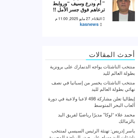
” أم ودرع وسيف “وروابط
ترعاهم فوق جسر الأمل !!
الثلاثاء, 27 مايو 2025, 11:00 م
kasnews
أحدث المقالات
منتخب الناشئات يواجه الدنمارك على برونزية
بطولة العالم لليد
منتخب الناشئات يخسر من إسبانيا في نصف
نهائي بطولة العالم لليد
إيطاليا تعلن مشاركة 498 لاعبا ولاعبة في دورة
ألعاب البحر المتوسط
محمد علاء “لوكا” مديرًا رياضيًا لفريق اليد
بالزمالك
ياسر إدريس: تهنئة الرئيس السيسي لمنتخب
ناشئات اليد وسام علي صدر الرياضة المصرية