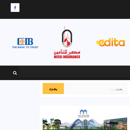
F
البحث
عن: