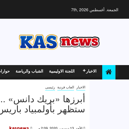
خطي
لى
الجمعة. أغسطس 7th, 2026
لمحتوى
الاخبار
اللجنة الاوليمبية
الشباب والرياضة
حوارا
الاخبار
العاب فردية
رئيسى
ستظهر بأولمبياد باريس 024
الأحد, 13 ديسمبر 2020, 2:09 م
kasnews