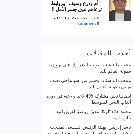
” أم ودرع وسيف “وروابط
ترعاهم فوق جسر الأمل !!
الثلاثاء, 27 مايو 2025, 11:00 م
kasnews
أحدث المقالات
منتخب الناشئات يواجه الدنمارك على برونزية
بطولة العالم لليد
منتخب الناشئات يخسر من إسبانيا في نصف
نهائي بطولة العالم لليد
إيطاليا تعلن مشاركة 498 لاعبا ولاعبة في دورة
ألعاب البحر المتوسط
محمد علاء “لوكا” مديرًا رياضيًا لفريق اليد
بالزمالك
ياسر إدريس: تهنئة الرئيس السيسي لمنتخب
ناشئات اليد وسام علي صدر الرياضة المصرية