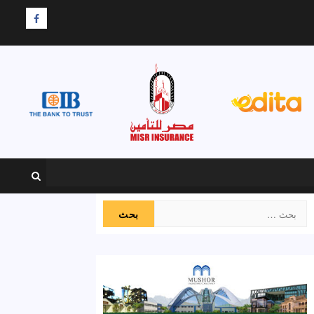
F
البحث
عن: