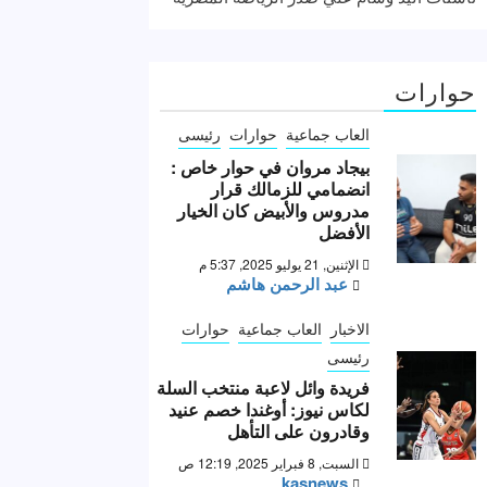
حوارات
العاب جماعية
حوارات
رئيسى
بيجاد مروان في حوار خاص :
انضمامي للزمالك قرار
مدروس والأبيض كان الخيار
الأفضل
الإثنين, 21 يوليو 2025, 5:37 م
عبد الرحمن هاشم
الاخبار
العاب جماعية
حوارات
رئيسى
فريدة وائل لاعبة منتخب السلة
لكاس نيوز: أوغندا خصم عنيد
وقادرون على التأهل
السبت, 8 فبراير 2025, 12:19 ص
kasnews