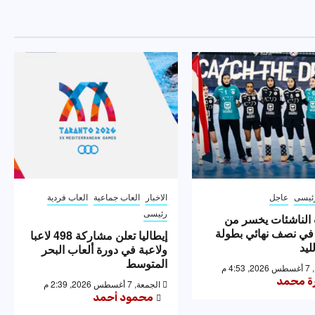
ئيسى
عاجل
الاخبار
العاب جماعية
العاب فردية
رئيسى
الناشئات يخسر من
 في نصف نهائي بطولة
إيطاليا تعلن مشاركة 498 لاعبا
ليد
ولاعبة في دورة ألعاب البحر
المتوسط
4: م
رة محمد
الجمعة, 7 أغسطس 2026, 2:39 م
محمود أحمد