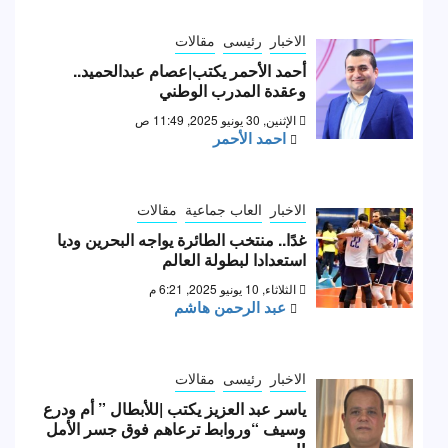
الاخبار
رئيسى
مقالات
أحمد الأحمر يكتب|عصام عبدالحميد..
وعقدة المدرب الوطني
الإثنين, 30 يونيو 2025, 11:49 ص
احمد الأحمر
الاخبار
العاب جماعية
مقالات
غدًا.. منتخب الطائرة يواجه البحرين وديا
استعدادا لبطولة العالم
الثلاثاء, 10 يونيو 2025, 6:21 م
عبد الرحمن هاشم
الاخبار
رئيسى
مقالات
ياسر عبد العزيز يكتب |للأبطال ” أم ودرع
وسيف “وروابط ترعاهم فوق جسر الأمل