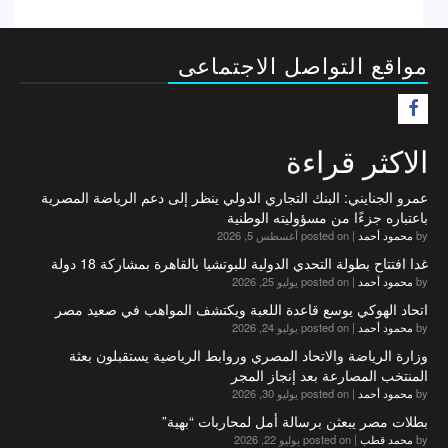
مواقع التواصل الاجتماعى
F
الاكثر قراءة
عمرو الجنايني: البنك التجاري الدولي ينظر إلى دعم الرياضة المصرية
باعتباره جزءًا من مسؤوليته الوطنية
by
محمود أحمد
|
posted on أغسطس 5, 2026
غدا افتتاح بطولة التحدي الدولية للبوتشيا بالقاهرة بمشاركة 18 دولة
by
محمود أحمد
|
posted on يوليو 25, 2026
اتحاد الهوكي يوسع قاعدة اللعبة ويكتشف المواهب في صعيد مصر
by
محمود أحمد
|
posted on يوليو 24, 2026
وزارة الرياضة والاتحاد المصري وروابط الرياضية يستقبلون بعثة
المنتخب المصارعة بعد إنجاز المجر
by
محمود أحمد
|
posted on يوليو 30, 2026
بطلات مصر يبعثن برسالة أمل لمحاربات “بهية”
by
محمد قطب
|
posted on يوليو 22, 2026