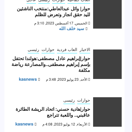
حوار| وائل عبدالعاطي:منتخب الناشئين
لليد حقق انجاز وتعرض للظلم
الخميس, 17 أغسطس 2023, 3:10 م
سيد خلف الله
الاخبار
العاب فردية
حوارات
رئيسى
حوار|إبراهيم عادل مصطفى:هولندا تحتفل
بإسم إبراهيم مصطفى..والمصارعة رياضة
مكلفة
kasnews
الأحد, 23 يوليو 2023, 3:48 م
حوارات
رئيسى
حوار|هادية حسني: اتحاد الريشة الطائرة
عاقبني.. واللعبة تتراجع
kasnews
الأربعاء, 12 يوليو 2023, 4:08 م