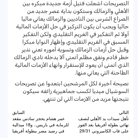
التصريحات اشعلت فتيل أزمة جديدة مبكره بين
الأهلي والزمالك وستكون بداية عصر جديد من
الصراع الشرس بين الناديين والزمالك يعاني ماليا
حاليا ويجب أن يكون التركيز في حل الأزمات المالية
أولا ثم التفكير في الغريم التقليدي ولكن التفكير
المسبق في الغريم التقليدي وإظهار النوايا مبكرا
وقبل حل أزمات الزمالك وتسوية أموره تعني نذير
خطر قادم ونفق مظلم أتمنى ألا يدخله نادي الزمالك
الذي أتمنى أن يعود للإستقرار وانهاء الأزمات المالية
الطاحنة التي يعاني منها.
نصيحة أخيرة لكل المرشحين ابتعدوا عن تصريحات
السوشيال ميديا لكسب جماهيرية زائفه سيكون
نتيجتها مزيد من الازمات التي لن تنتهي.
تصفّح
التالي
السابق
تأهل سيدات يد الأهلي لنصف
عمر هشام يحجز سادس مقعد
المقالات
نهائي بطولة أفريقيا بعد الفوز
للرماية في باريس.. و18 ميدالية
على فاب الكاميروني 29/31
في رصيد مصر ببطولة أفريقيا