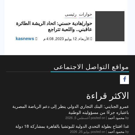
حوارات
رئيسى
حوار|هادية حسني: اتحاد الريشة الطائرة
عاقبني.. واللعبة تتراجع
kasnews
الأربعاء, 12 يوليو 2023, 4:08 م
مواقع التواصل الاجتماعى
F
الاكثر قراءة
عمرو الجنايني: البنك التجاري الدولي ينظر إلى دعم الرياضة المصرية
باعتباره جزءًا من مسؤوليته الوطنية
by
محمود أحمد
|
posted on أغسطس 5, 2026
غدا افتتاح بطولة التحدي الدولية للبوتشيا بالقاهرة بمشاركة 18 دولة
by
محمود أحمد
|
posted on يوليو 25, 2026