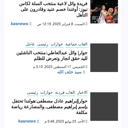
فريدة وائل لاعبة منتخب السلة لكاس
نيوز: أوغندا خصم عنيد وقادرون على
التأهل
kasnews
السبت, 8 فبراير 2025, 12:19 ص
العاب جماعية
حوارات
رئيسى
عاجل
حوار| وائل عبدالعاطي:منتخب الناشئين
لليد حقق انجاز وتعرض للظلم
الخميس, 17 أغسطس 2023, 3:10 م
سيد خلف الله
الاخبار
العاب فردية
حوارات
رئيسى
حوار|إبراهيم عادل مصطفى:هولندا تحتفل
بإسم إبراهيم مصطفى..والمصارعة رياضة
مكلفة
kasnews
الأحد, 23 يوليو 2023, 3:48 م