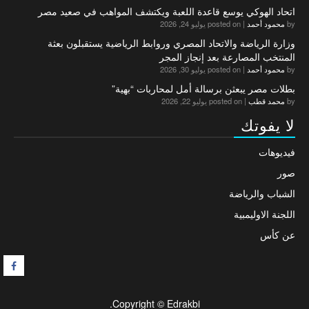
اتحاد الهوكي يوسع قاعدة اللعبة ويكتشف المواهب في صعيد مصر
by
محمود أحمد
|
posted on يوليو 24, 2026
وزارة الرياضة والاتحاد المصري وروابط الرياضية يستقبلون بعثة
المنتخب المصارعة بعد إنجاز المجر
by
محمود أحمد
|
posted on يوليو 30, 2026
بطلات مصر يبعثن برسالة أمل لمحاربات “بهية”
by
محمد قطب
|
posted on يوليو 22, 2026
لا يفوتك
فيديوهات
صور
الشباب والرياضة
اللجنة الاوليمبية
عن كأس
F
Copyright © Edrakbi.