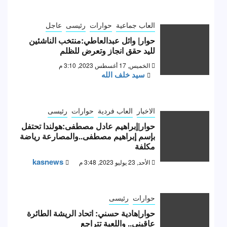
العاب جماعية
حوارات
رئيسى
عاجل
حوار| وائل عبدالعاطي:منتخب الناشئين
لليد حقق انجاز وتعرض للظلم
الخميس, 17 أغسطس 2023, 3:10 م
سيد خلف الله
الاخبار
العاب فردية
حوارات
رئيسى
حوار|إبراهيم عادل مصطفى:هولندا تحتفل
بإسم إبراهيم مصطفى..والمصارعة رياضة
مكلفة
kasnews
الأحد, 23 يوليو 2023, 3:48 م
حوارات
رئيسى
حوار|هادية حسني: اتحاد الريشة الطائرة
عاقبني.. واللعبة تتراجع