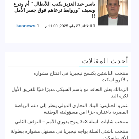
ياسر عبد العزيز يكتب |للأبطال ” أم ودرع
وسيف “وروابط ترعاهم فوق جسر الأمل
!!
kasnews
الثلاثاء, 27 مايو 2025, 11:00 م
أحدث المقالات
منتخب الناشئين يكتسح نيجيريا في افتتاح مشواره
بالأفروباسكت
الزمالك يعلن التعاقد مع باسم السبكي مديرًا فنيًا للفريق الأول
لكرة اليد
عمرو الجنايني: البنك التجاري الدولي ينظر إلى دعم الرياضة
المصرية باعتباره جزءًا من مسؤوليته الوطنية
منتخب شابات السلة 3×3 يتوج بدوري الأمم – التوقف الثاني
منتخب ناشئي السلة يواجه نيجيريا في مستهل مشواره ببطولة
الأفروباسكت