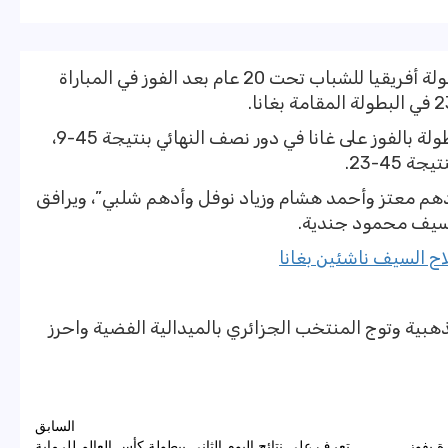
حقق منتخب مصر لسلاح السيف لقب بطولة أفريقيا للشباب تحت 20 عام بعد الفوز في المباراة
واستهل المنتخب الوطني مشواره في البطولة بالفوز على غانا في دور نصف النهائي بنتيجة 45-9،
45-23.
م معتز وأحمد هشام وزياد نوفل وأدهم شلبي”، ويرافق
لسيف محمود جندية.
اح السيف ناشئين بغانا
بية وتوج المنتخب الجزائري بالميدالية الفضية واحرز
السابق
ة يفوز
تعرف على نتائج اليوم الثانى ببطولة كأس العالم للرماية