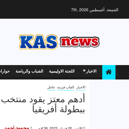
خطي
لى
الجمعة. أغسطس 7th, 2026
لمحتوى
الاخبار
اللجنة الاوليمبية
الشباب والرياضة
حوارا
الاخبار
العاب فردية
عاجل
أدهم معتز يقود منتخب
ببطولة أفريقيا
الإثنين, 20 فبراير 2023, 4:36 م
محمود أحمد