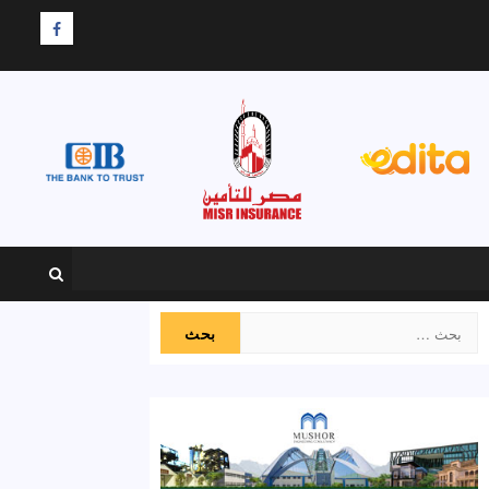
F
البحث
عن: