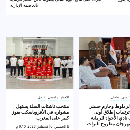
بالعاصمة الإدارية
ئيسى
عاجل
الاخبار
رئيسى
عاجل
لزملوط وحازم حسني
منتخب ناشئات السلة يستهل
ترتيبات إطلاق أولى
مشواره في الأفروباسكت بفوز
نادي الأجواد للرماية
كبير على المغرب
رجان مطروح للتراث
الخميس, 6 أغسطس 2026, 6:10 م