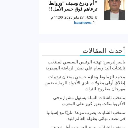
” أم ودرع وسيف “وروابط
ترعاهم فوق جسر الأمل !!
الثلاثاء, 27 مايو 2025, 11:00 م
kasnews
أحدث المقالات
ياسر إدريس: تهنئة الرئيس السيسي لمنتخب
ناشئات اليد وسام علي صدر الرياضة المصرية
محمد الزملوط وحازم حسني يبحثان ترتيبات
إطلاق أولى بطولات نادي الأجواد للرماية ضمن
مهرجان مطروح للتراث
منتخب ناشئات السلة يستهل مشواره في
الأفروباسكت بفوز كبير على المغرب
منتخب الشابات يضرب موعدًا ناريًا مع إسبانيا
في نصف نهائي بطولة العالم لليد
منتخب الشابات يهزم الصين ويتأهل لنصف