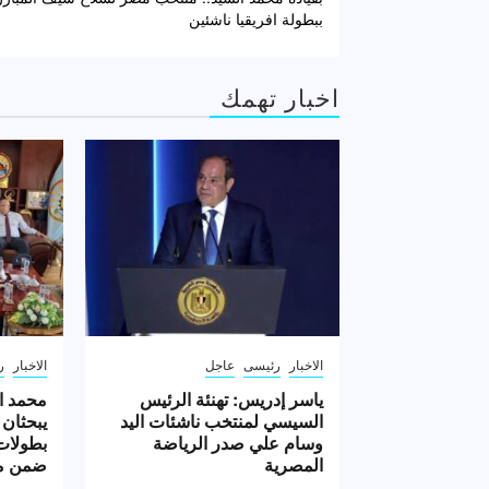
المقالات
ببطولة افريقيا ناشئين
اخبار تهمك
الاخبار
رئيسى
عاجل
الاخبار
ر
ياسر إدريس: تهنئة الرئيس
محمد ا
السيسي لمنتخب ناشئات اليد
يبحثان 
وسام علي صدر الرياضة
بطولات 
المصرية
ضمن مه