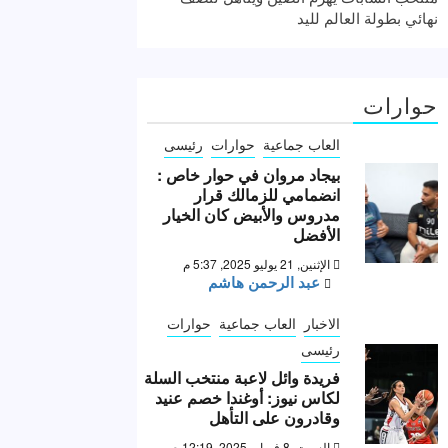
نهائي بطولة العالم لليد
حوارات
العاب جماعية
حوارات
رئيسى
بيجاد مروان في حوار خاص :
انضمامي للزمالك قرار
مدروس والأبيض كان الخيار
الأفضل
الإثنين, 21 يوليو 2025, 5:37 م
عبد الرحمن هاشم
الاخبار
العاب جماعية
حوارات
رئيسى
فريدة وائل لاعبة منتخب السلة
لكاس نيوز: أوغندا خصم عنيد
وقادرون على التأهل
السبت, 8 فبراير 2025, 12:19 ص