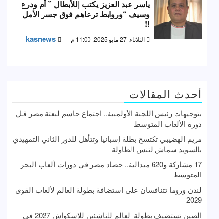
ياسر عبد العزيز يكتب |للأبطال ” أم ودرع
وسيف “وروابط ترعاهم فوق جسر الأمل
!!
kasnews
الثلاثاء, 27 مايو 2025, 11:00 م
أحدث المقالات
بتوجيهات رئيس اللجنة الأولمبية.. اجتماع حاسم لبعثة مصر قبل
دورة الألعاب المتوسط
مريم الهضيبي تكتسح بطلة إسبانيا وتتأهل للدور الثاني التمهيدي
بالسويد سماش لتنس الطاولة
17 مشاركة و620 ميدالية.. حصاد مصر في دورات ألعاب البحر
المتوسط
لندن وروما تتنافسان على استضافة بطولة العالم لألعاب القوى
2029
الصين تستضيف بطولة العالم للناشئين للاسكواش 2027 في