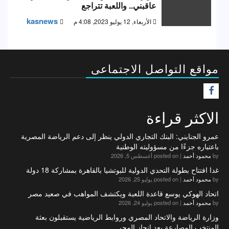
عاقبني.. واللعبة تتراجع
kasnews
الأربعاء, 12 يوليو 2023, 4:08 م
مواقع التواصل الاجتماعى
F
الاكثر قراءة
عمرو الجنايني: البنك التجاري الدولي ينظر إلى دعم الرياضة المصرية
باعتباره جزءًا من مسؤوليته الوطنية
by
محمود أحمد
|
posted on أغسطس 5, 2026
غدا افتتاح بطولة التحدي الدولية للبوتشيا بالقاهرة بمشاركة 18 دولة
by
محمود أحمد
|
posted on يوليو 25, 2026
اتحاد الهوكي يوسع قاعدة اللعبة ويكتشف المواهب في صعيد مصر
by
محمود أحمد
|
posted on يوليو 24, 2026
وزارة الرياضة والاتحاد المصري وروابط الرياضية يستقبلون بعثة
المنتخب المصارعة بعد إنجاز المجر