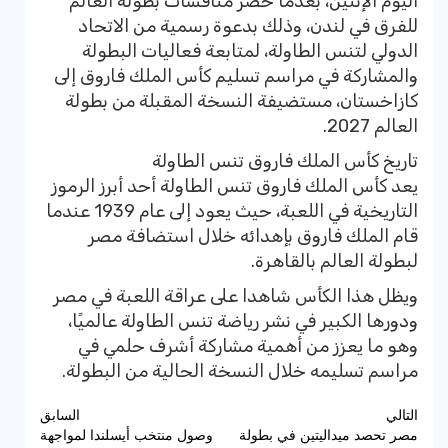
اليوم الإثنين، بعدما حضر منافسات بطولة العالم
للفرق في لندن، وذلك بدعوة رسمية من الاتحاد
الدولي لتنس الطاولة، لمتابعة فعاليات البطولة
والمشاركة في مراسم تسليم كأس الملك فاروق إلى
كازاخستان، مستضيفة النسخة المقبلة من بطولة
العالم 2027.
تاريخ كأس الملك فاروق تنس الطاولة
يعد كأس الملك فاروق تنس الطاولة أحد أبرز الرموز
التاريخية في اللعبة، حيث يعود إلى عام 1939 عندما
قام الملك فاروق بإهدائه خلال استضافة مصر
لبطولة العالم بالقاهرة.
ويظل هذا الكأس شاهدا على عراقة اللعبة في مصر
ودورها الكبير في نشر رياضة تنس الطاولة عالميًا،
وهو ما يعزز من أهمية مشاركة أشرف حلمي في
مراسم تسليمه خلال النسخة الحالية من البطولة.
تصفّح
التالي
السابق
مصر تحصد ميداليتين في بطولة
وصول منتخب أيسلندا لمواجهة