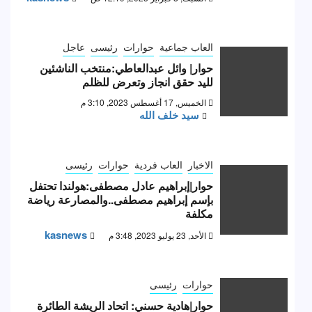
العاب جماعية
حوارات
رئيسى
عاجل
حوار| وائل عبدالعاطي:منتخب الناشئين
لليد حقق انجاز وتعرض للظلم
الخميس, 17 أغسطس 2023, 3:10 م
سيد خلف الله
الاخبار
العاب فردية
حوارات
رئيسى
حوار|إبراهيم عادل مصطفى:هولندا تحتفل
بإسم إبراهيم مصطفى..والمصارعة رياضة
مكلفة
kasnews
الأحد, 23 يوليو 2023, 3:48 م
حوارات
رئيسى
حوار|هادية حسني: اتحاد الريشة الطائرة