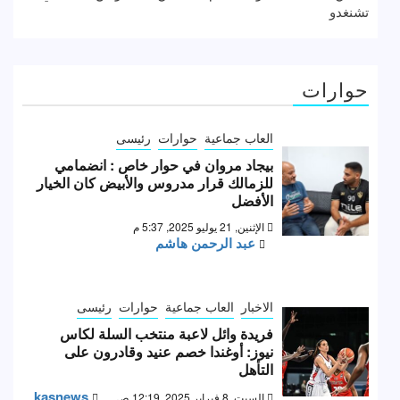
تشنغدو
حوارات
العاب جماعية
حوارات
رئيسى
بيجاد مروان في حوار خاص : انضمامي
للزمالك قرار مدروس والأبيض كان الخيار
الأفضل
الإثنين, 21 يوليو 2025, 5:37 م
عبد الرحمن هاشم
الاخبار
العاب جماعية
حوارات
رئيسى
فريدة وائل لاعبة منتخب السلة لكاس
نيوز: أوغندا خصم عنيد وقادرون على
التأهل
kasnews
السبت, 8 فبراير 2025, 12:19 ص