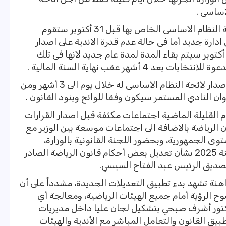
لاساسى .
وأشار الى الأندية التى ستقوم باصدار لائحة النظام الاساسى الخاص بها قبل 31 أكتوبر ستقوم
ارة جديد أما فى حالة عدم قدرة الاندية على اصدار
ائحة النظام الاساسى الخاص بها قبل 31 أكتوبر سيتم بقاء المدة لمدة عام جديد لانها فى تلك
 أشهر عقب نهاية السنة المالية .
وأوضح الوزير أنه يحق لكل ناد وكل هيئة اصدار لائحة النظام الاساسى له خلال يوم الى 3 أشهر ومن
 النادي المستمر سيكون وفقا للوائح وبنود القانون .
م القليلة الماضية اجتماعات مكثفة قبل اصدار القرارات
ن الرياضة بالاضافة الى اجتماعات موسعة بين الوزير مع
ى الجمهورية، وبحضور اللجنة القانونية بالوزارة،
لمناقشة آليات تنفيذ القانون رقم 171 لسنة 2025 بشأن تعديل بعض أحكام قانون الرياضة الصادر
راهنة تشهد بدء تطبيق التعديلات الجديدة، مشدداً على أن
الرؤية أمام جميع الهيئات الرياضية، ومعالجة أي
لدكتور أشرف صبحي بتشكيل لجان عليا داخل مديريات
يق القانون والتعامل المباشر مع الأندية والهيئات