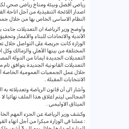
رياضى أفضل وبيئة ومناخ رياضى صحي لكافة
اصدار اللائحة التنفيذية من أجل اتاحة ال
النظام الاساسى الخاص بها من خلال جمعي
وأوضح وزير الرياضة ان التعديلات جاءت بت
الأندية والاتحادات للبناء والأعمار وتحقي
الوزارة كانت حريصة على التواصل خلال تعدي
المختلفة من بينها الأهلي والزمالك وكل 
التعديلات الجديدة ايمانا من الدولة المص
التعديلات القانونية الجديدة بتوافق تام م
خلال عمل الجمعيات العمومية الخاصة أو 
الانتخابات المقبلة .
وأشار الى أن قانون الرياضة وتعديلاته ب
المجالس ليتم اغلاق هذا الملف نهائيا لا 
الميثاق الاوليمبى .
وكشف وزير الرياضة عن الجزء المهم الخاص ب
: عملنا فى الوزارة مبكرا من أجل انهاء ال
للوزارة اصدارها