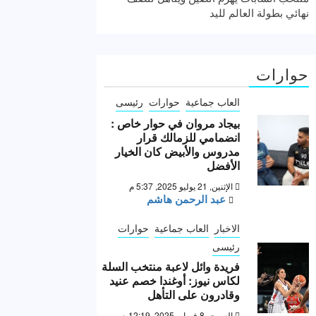
نهائي بطولة العالم لليد
حوارات
العاب جماعية
حوارات
رئيسى
بيجاد مروان في حوار خاص :
انضمامي للزمالك قرار
مدروس والأبيض كان الخيار
الأفضل
الإثنين, 21 يوليو 2025, 5:37 م
عبد الرحمن هاشم
الاخبار
العاب جماعية
حوارات
رئيسى
فريدة وائل لاعبة منتخب السلة
لكاس نيوز: أوغندا خصم عنيد
وقادرون على التأهل
السبت, 8 فبراير 2025, 12:19 ص