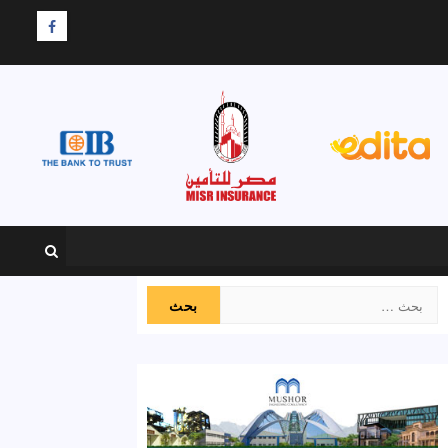
F
البحث
عن: