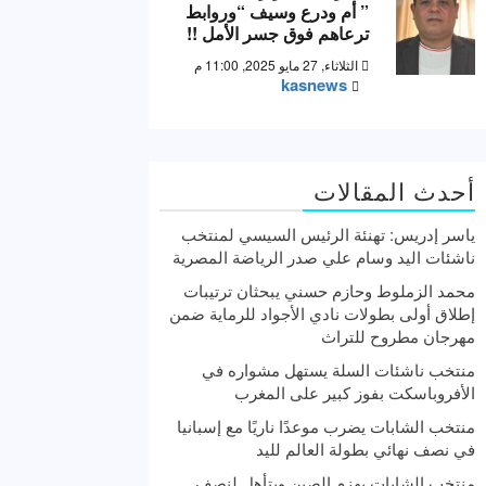
” أم ودرع وسيف “وروابط
ترعاهم فوق جسر الأمل !!
الثلاثاء, 27 مايو 2025, 11:00 م
kasnews
أحدث المقالات
ياسر إدريس: تهنئة الرئيس السيسي لمنتخب
ناشئات اليد وسام علي صدر الرياضة المصرية
محمد الزملوط وحازم حسني يبحثان ترتيبات
إطلاق أولى بطولات نادي الأجواد للرماية ضمن
مهرجان مطروح للتراث
منتخب ناشئات السلة يستهل مشواره في
الأفروباسكت بفوز كبير على المغرب
منتخب الشابات يضرب موعدًا ناريًا مع إسبانيا
في نصف نهائي بطولة العالم لليد
منتخب الشابات يهزم الصين ويتأهل لنصف