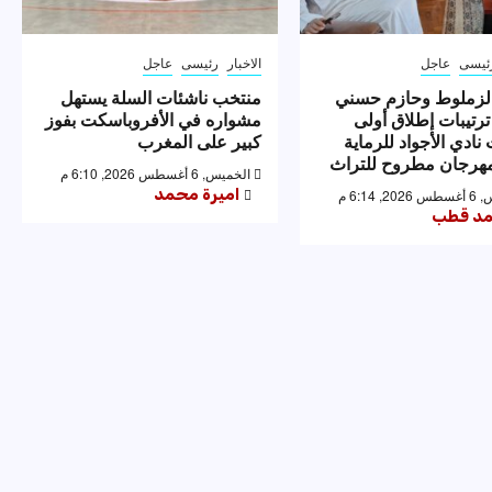
ئيسى
عاجل
الاخبار
رئيسى
عاجل
لزملوط وحازم حسني
منتخب ناشئات السلة يستهل
ترتيبات إطلاق أولى
مشواره في الأفروباسكت بفوز
نادي الأجواد للرماية
كبير على المغرب
رجان مطروح للتراث
الخميس, 6 أغسطس 2026, 6:10 م
اميرة محمد
 6:14 م
د قطب