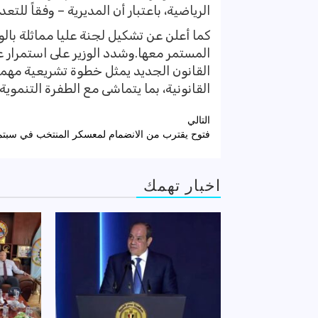
الرياضية، باعتبار أن المديرية – وفقاً للت
كما أعلن عن تشكيل لجنة عليا مماثلة بالو
المستمر معها.وشدد الوزير على استمرار عقد
القانون الجديد يمثل خطوة تشريعية مهمة 
القانونية، بما يتماشى مع الطفرة التنموي
تصفّح
التالي
فتوح يقترب من الانضمام لمعسكر المنتخب في سبتم
المقالات
اخبار تهمك