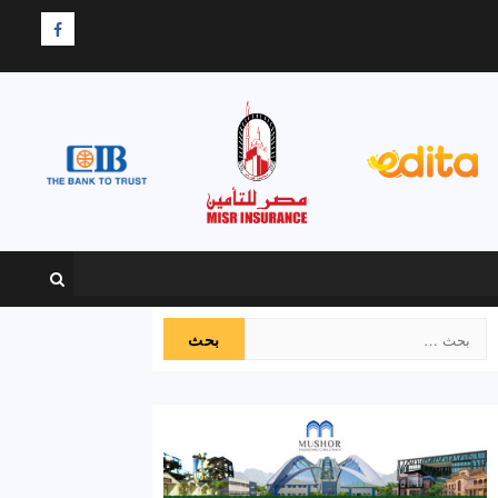
F
البحث
عن: