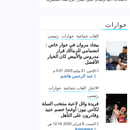
حوارات
العاب جماعية
حوارات
رئيسى
بيجاد مروان في حوار خاص :
انضمامي للزمالك قرار
مدروس والأبيض كان الخيار
الأفضل
الإثنين, 21 يوليو 2025, 5:37 م
عبد الرحمن هاشم
الاخبار
العاب جماعية
حوارات
رئيسى
فريدة وائل لاعبة منتخب السلة
لكاس نيوز: أوغندا خصم عنيد
وقادرون على التأهل
السبت, 8 فبراير 2025, 12:19 ص
kasnews