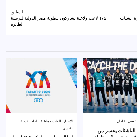
السابق
ة الشباب
172 لاعب ولاعبة يشاركون ببطولة مصر الدولية للريشة
الطائرة
ئيسى
عاجل
الاخبار
العاب جماعية
العاب فردية
رئيسى
الناشئات يخسر من
 في نصف نهائي بطولة