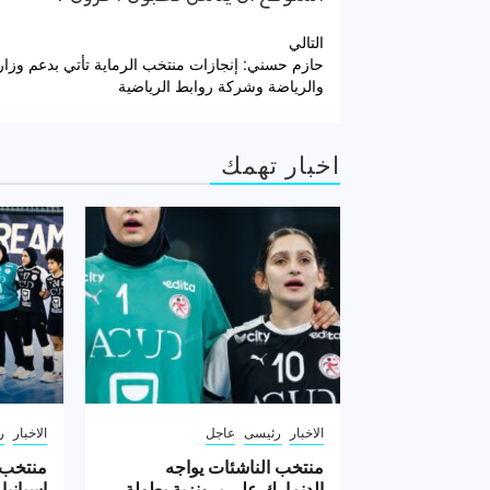
تصفّح
التالي
حازم حسني: إنجازات منتخب الرماية تأتي بدعم وزار
المقالات
والرياضة وشركة روابط الرياضية
اخبار تهمك
الاخبار
رئيسى
عاجل
الاخبار
ر
منتخب الناشئات يواجه
منتخب 
الدنمارك على برونزية بطولة
إسبانيا