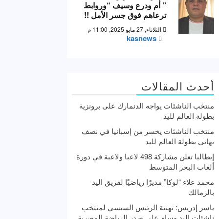
” أم ودرع وسيف “وروابط
ترعاهم فوق جسر الأمل !!
الثلاثاء, 27 مايو 2025, 11:00 م
kasnews
أحدث المقالات
منتخب الناشئات يواجه الدنمارك على برونزية
بطولة العالم لليد
منتخب الناشئات يخسر من إسبانيا في نصف
نهائي بطولة العالم لليد
إيطاليا تعلن مشاركة 498 لاعبا ولاعبة في دورة
ألعاب البحر المتوسط
محمد علاء “لوكا” مديرًا رياضيًا لفريق اليد
بالزمالك
ياسر إدريس: تهنئة الرئيس السيسي لمنتخب
ناشئات اليد وسام علي صدر الرياضة المصرية