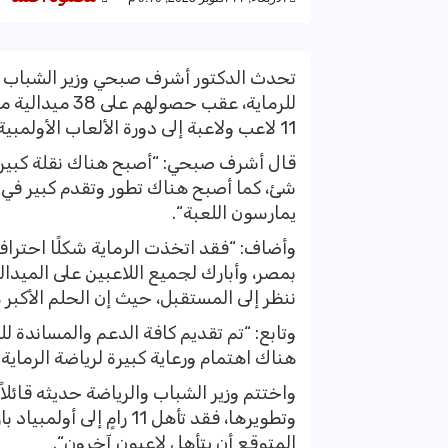
تحدث الدكتور أشرف صبحي وزير الشباب و
للرماية، عقب ح
11 لاعب ولاعبة إلى دورة الألعاب الأولمبية باريس 2024.
قال أشرف صبحي: “أصبح هناك نقلة كبيرة
شئ، كما أصبح هناك تطور وتقدم كبير في ر
يمارسون اللعبة“.
وأضاف: “فقد اتخذت الرماية شكلًا احترافيً
بمصر، وأبارك لجميع اللاعبين على الميدالي
ننظر إلى المستقبل، حيث إن الحلم الأكبر هو ا
وتابع: “تم تقديم كافة الدعم والمساندة ل
هناك اهتمام ورعاية كبيرة لرياضة الرماية“
واختتم وزير الشباب والرياضة حديثه قائلاً
المتوقع أن يتأهل لاعبون آخرون“.