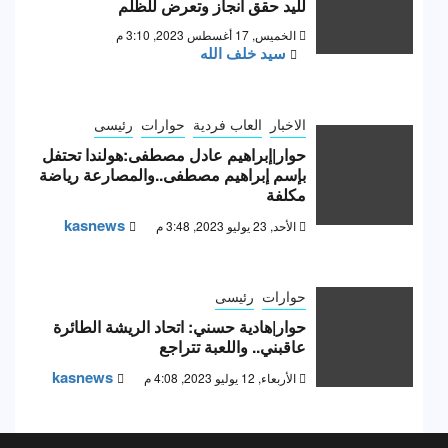
لليد حقق انجاز وتعرض للظلم
الخميس, 17 أغسطس 2023, 3:10 م
سيد خلف الله
الاخبار
العاب فردية
حوارات
رئيسى
حوار|إبراهيم عادل مصطفى:هولندا تحتفل
بإسم إبراهيم مصطفى..والمصارعة رياضة
مكلفة
kasnews
الأحد, 23 يوليو 2023, 3:48 م
حوارات
رئيسى
حوار|هادية حسني: اتحاد الريشة الطائرة
عاقبني.. واللعبة تتراجع
kasnews
الأربعاء, 12 يوليو 2023, 4:08 م