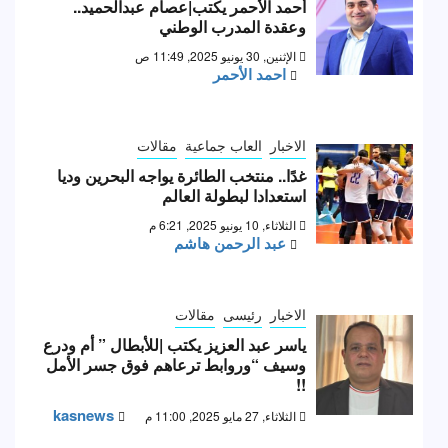
أحمد الأحمر يكتب|عصام عبدالحميد..
وعقدة المدرب الوطني
الإثنين, 30 يونيو 2025, 11:49 ص
احمد الأحمر
الاخبار
العاب جماعية
مقالات
غدًا.. منتخب الطائرة يواجه البحرين وديا
استعدادا لبطولة العالم
الثلاثاء, 10 يونيو 2025, 6:21 م
عبد الرحمن هاشم
الاخبار
رئيسى
مقالات
ياسر عبد العزيز يكتب |للأبطال ” أم ودرع
وسيف “وروابط ترعاهم فوق جسر الأمل
!!
kasnews
الثلاثاء, 27 مايو 2025, 11:00 م