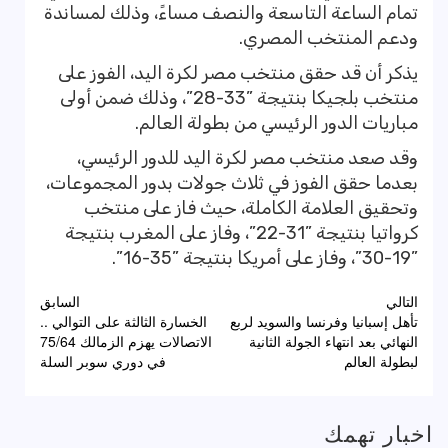
تمام الساعة التاسعة والنصف مساءً، وذلك لمساندة
ودعم المنتخب المصري.
يذكر أن قد حقق منتخب مصر لكرة اليد، الفوز على
منتخب بلجيكا بنتيجة ”33-28”، وذلك ضمن أولى
مباريات الدور الرئيسي من بطولة العالم.
وقد صعد منتخب مصر لكرة اليد للدور الرئيسي،
بعدما حقق الفوز في ثلاث جولات بدور المجموعات،
وتحقيق العلامة الكاملة، حيث فاز على منتخب
كرواتيا بنتيجة ”31-22”، وفاز على المغرب بنتيجة
”19-30”، وفاز على أمريكا بنتيجة ”35-16”.
تصفّح
التالي
السابق
تأهل إسبانيا وفرنسا والسويد لربع
الخسارة الثالثة على التوالي ..
المقالات
النهائي بعد انتهاء الجولة الثانية
الاتصالات يهزم الزمالك 75/64
لبطولة العالم
في دوري سوبر السلة
اخبار تهمك