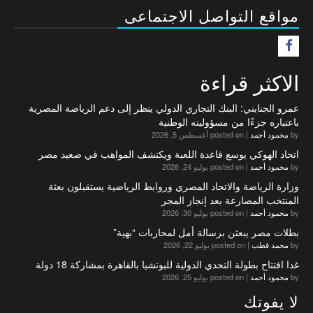
مواقع التواصل الاجتماعى
F
الاكثر قراءة
عمرو الجنايني: البنك التجاري الدولي ينظر إلى دعم الرياضة المصرية
باعتباره جزءًا من مسؤوليته الوطنية
by
محمود أحمد
|
posted on أغسطس 5, 2026
اتحاد الهوكي يوسع قاعدة اللعبة ويكتشف المواهب في صعيد مصر
by
محمود أحمد
|
posted on يوليو 24, 2026
وزارة الرياضة والاتحاد المصري وروابط الرياضية يستقبلون بعثة
المنتخب المصارعة بعد إنجاز المجر
by
محمود أحمد
|
posted on يوليو 30, 2026
بطلات مصر يبعثن برسالة أمل لمحاربات “بهية”
by
محمد قطب
|
posted on يوليو 22, 2026
غدا افتتاح بطولة التحدي الدولية للبوتشيا بالقاهرة بمشاركة 18 دولة
by
محمود أحمد
|
posted on يوليو 25, 2026
لا يفوتك