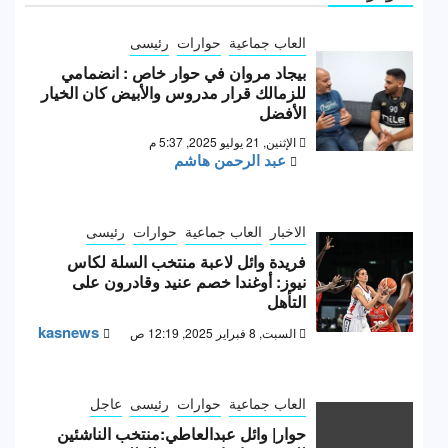
العاب جماعية
حوارات
رئيسى
بيجاد مروان في حوار خاص : انضمامي
للزمالك قرار مدروس والأبيض كان الخيار
الأفضل
الإثنين, 21 يوليو 2025, 5:37 م
عبد الرحمن هاشم
الاخبار
العاب جماعية
حوارات
رئيسى
فريدة وائل لاعبة منتخب السلة لكاس
نيوز: أوغندا خصم عنيد وقادرون على
التأهل
kasnews
السبت, 8 فبراير 2025, 12:19 ص
العاب جماعية
حوارات
رئيسى
عاجل
حوار| وائل عبدالعاطي:منتخب الناشئين