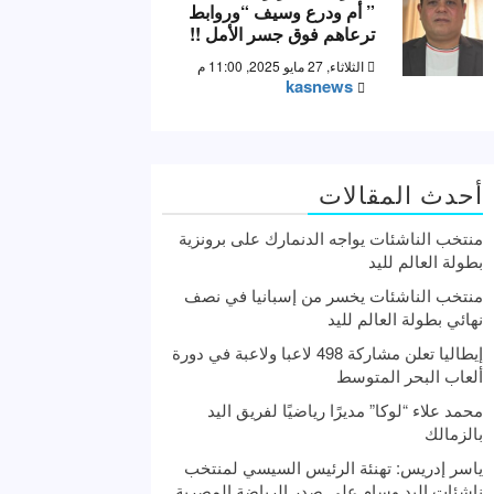
” أم ودرع وسيف “وروابط
ترعاهم فوق جسر الأمل !!
الثلاثاء, 27 مايو 2025, 11:00 م
kasnews
أحدث المقالات
منتخب الناشئات يواجه الدنمارك على برونزية
بطولة العالم لليد
منتخب الناشئات يخسر من إسبانيا في نصف
نهائي بطولة العالم لليد
إيطاليا تعلن مشاركة 498 لاعبا ولاعبة في دورة
ألعاب البحر المتوسط
محمد علاء “لوكا” مديرًا رياضيًا لفريق اليد
بالزمالك
ياسر إدريس: تهنئة الرئيس السيسي لمنتخب
ناشئات اليد وسام علي صدر الرياضة المصرية