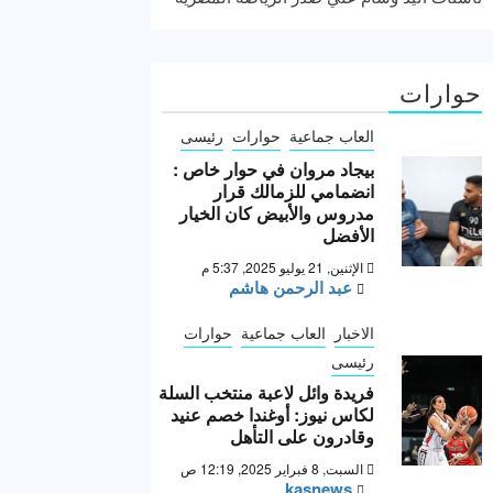
حوارات
العاب جماعية
حوارات
رئيسى
بيجاد مروان في حوار خاص :
انضمامي للزمالك قرار
مدروس والأبيض كان الخيار
الأفضل
الإثنين, 21 يوليو 2025, 5:37 م
عبد الرحمن هاشم
الاخبار
العاب جماعية
حوارات
رئيسى
فريدة وائل لاعبة منتخب السلة
لكاس نيوز: أوغندا خصم عنيد
وقادرون على التأهل
السبت, 8 فبراير 2025, 12:19 ص
kasnews