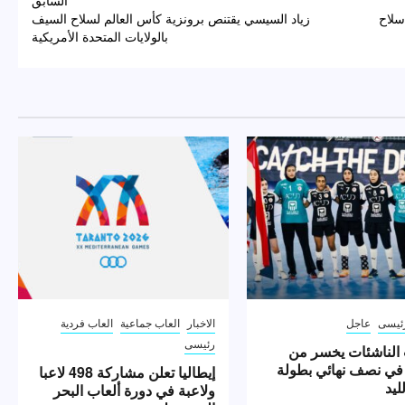
السابق
سلاح
زياد السيسي يقتنص برونزية كأس العالم لسلاح السيف
بالولايات المتحدة الأمريكية
ئيسى
عاجل
الاخبار
العاب جماعية
العاب فردية
رئيسى
الناشئات يخسر من
 في نصف نهائي بطولة
إيطاليا تعلن مشاركة 498 لاعبا
ليد
ولاعبة في دورة ألعاب البحر