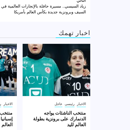
تصفّح
التالي
زياد السيسي.. مسيرة حافلة بالإنجازات العالمية في 
المقالات
السيف وبرونزية جديدة بكأس العالم بأمريكا
اخبار تهمك
الاخبار
رئيسى
عاجل
الاخبار
ر
منتخب الناشئات يواجه
منتخب 
الدنمارك على برونزية بطولة
إسبانيا
العالم لليد
العالم ل