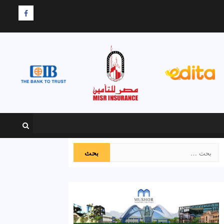
F
البحث
عن: