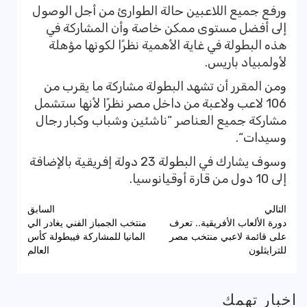
ورفع جميع اللاعبين حالة الطوارئ من أجل الوصول
إلى أفضل مستوى ممكن خاصة وأن المشاركة في
هذه البطولة في غاية الأهمية نظرًا لكونها مؤهلة
لأولمبياد باريس.
ومن المقرر أن تشهد البطولة مشاركة ما يقرب من
106 لاعب ولاعبة من داخل مصر نظرًا لأنها ستشمل
مشاركة جميع العناصر “ناشئين وشباب وكبار رجال
وسيدات“.
وسوف يشارك في البطولة 23 دولة إفريقية بالإضافة
إلى 10 دول من قارة أوقيانوسيا.
تصفّح
التالي
السابق
دورة الألعاب الأفريقية.. تعرف
منتخب الجمباز الفني يغادر الي
المقالات
على قائمة لاعبي منتخب مصر
المانيا للمشاركة فيبطولة كأس
للترايثلون
العالم
اخبار تهمك