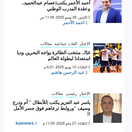
أحمد الأحمر يكتب|عصام عبدالحميد..
وعقدة المدرب الوطني
الإثنين, 30 يونيو 2025, 11:49 ص
احمد الأحمر
الاخبار
العاب جماعية
مقالات
غدًا.. منتخب الطائرة يواجه البحرين وديا
استعدادا لبطولة العالم
الثلاثاء, 10 يونيو 2025, 6:21 م
عبد الرحمن هاشم
الاخبار
رئيسى
مقالات
ياسر عبد العزيز يكتب |للأبطال ” أم ودرع
وسيف “وروابط ترعاهم فوق جسر الأمل
!!
kasnews
الثلاثاء, 27 مايو 2025, 11:00 م