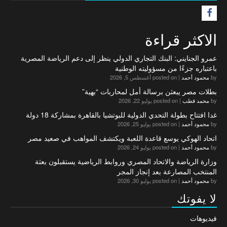
F
الاكثر قراءة
عمرو الجنايني: البنك التجاري الدولي ينظر إلى دعم الرياضة المصرية
باعتباره جزءًا من مسؤوليته الوطنية
by
محمود أحمد
|
posted on أغسطس 5, 2026
بطلات مصر يبعثن برسالة أمل لمحاربات “بهية”
by
محمد قطب
|
posted on يوليو 22, 2026
غدا افتتاح بطولة التحدي الدولية للبوتشيا بالقاهرة بمشاركة 18 دولة
by
محمود أحمد
|
posted on يوليو 25, 2026
اتحاد الهوكي يوسع قاعدة اللعبة ويكتشف المواهب في صعيد مصر
by
محمود أحمد
|
posted on يوليو 24, 2026
وزارة الرياضة والاتحاد المصري وروابط الرياضية يستقبلون بعثة
المنتخب المصارعة بعد إنجاز المجر
by
محمود أحمد
|
posted on يوليو 30, 2026
لا يفوتك
فيديوهات