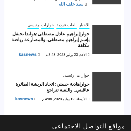
سيد خلف الله
الاخبار
العاب فردية
حوارات
رئيسى
حوار|إبراهيم عادل مصطفى:هولندا تحتفل
بإسم إبراهيم مصطفى..والمصارعة رياضة
مكلفة
kasnews
الأحد, 23 يوليو 2023, 3:48 م
حوارات
رئيسى
حوار|هادية حسني: اتحاد الريشة الطائرة
عاقبني.. واللعبة تتراجع
kasnews
الأربعاء, 12 يوليو 2023, 4:08 م
مواقع التواصل الاجتماعى