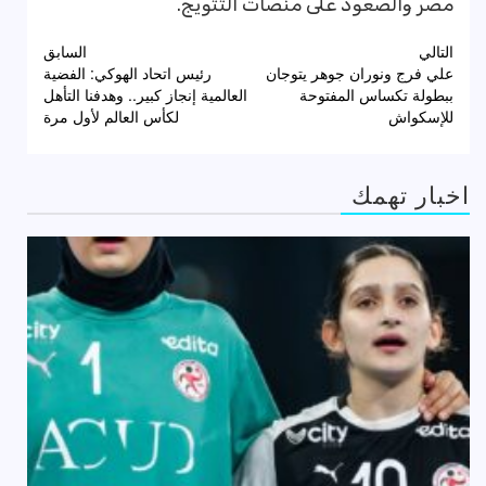
مصر والصعود على منصات التتويج.
تصفّح
التالي
السابق
علي فرج ونوران جوهر يتوجان
رئيس اتحاد الهوكي: الفضية
المقالات
ببطولة تكساس المفتوحة
العالمية إنجاز كبير.. وهدفنا التأهل
للإسكواش
لكأس العالم لأول مرة
اخبار تهمك