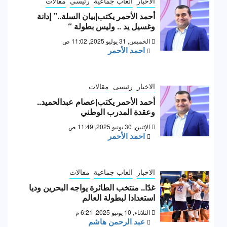
الاخبار
العاب جماعية
رئيسى
مقالات
أحمد الأحمر يكتب|بيان السلة..” إدانة
وغسيل يد .. وليس بطولة “
الخميس, 31 يوليو 2025, 11:02 ص
احمد الأحمر
الاخبار
رئيسى
مقالات
أحمد الأحمر يكتب|عصام عبدالحميد..
وعقدة المدرب الوطني
الإثنين, 30 يونيو 2025, 11:49 ص
احمد الأحمر
الاخبار
العاب جماعية
مقالات
غدًا.. منتخب الطائرة يواجه البحرين وديا
استعدادا لبطولة العالم
الثلاثاء, 10 يونيو 2025, 6:21 م
عبد الرحمن هاشم