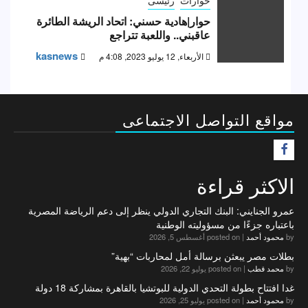
حوار|هادية حسني: اتحاد الريشة الطائرة
عاقبني.. واللعبة تتراجع
kasnews
الأربعاء, 12 يوليو 2023, 4:08 م
مواقع التواصل الاجتماعى
F
الاكثر قراءة
عمرو الجنايني: البنك التجاري الدولي ينظر إلى دعم الرياضة المصرية
باعتباره جزءًا من مسؤوليته الوطنية
by
محمود أحمد
|
posted on أغسطس 5, 2026
بطلات مصر يبعثن برسالة أمل لمحاربات “بهية”
by
محمد قطب
|
posted on يوليو 22, 2026
غدا افتتاح بطولة التحدي الدولية للبوتشيا بالقاهرة بمشاركة 18 دولة
by
محمود أحمد
|
posted on يوليو 25, 2026