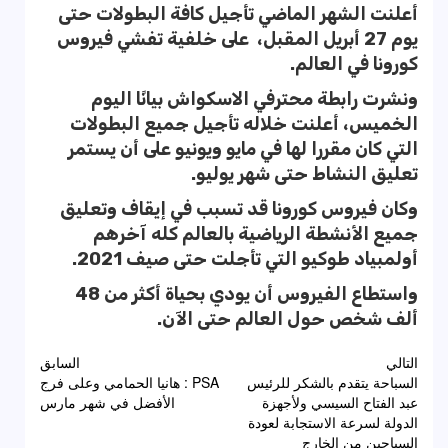
أعلنت الشهر الماضي تأجيل كافة البطولات حتى
يوم 27 أبريل المقبل، على خلفية تفشي فيروس
كورونا في العالم.
ونشرت رابطة محترفي الاسكواش بيانًا اليوم
الخميس، أعلنت خلاله تأجيل جميع البطولات
التي كان مقررا لها في مايو ويونيو على أن يستمر
تعليق النشاط حتى شهر يوليو.
وكان فيروس كورونا قد تسبب في إيقاف وتعليق
جميع الأنشطة الرياضية بالعالم كله آخرهم
أولمبياد طوكيو التي تأجلت حتى صيف 2021.
واستطاع الفيروس أن يودي بحياة أكثر من 48
ألف شخص حول العالم حتى الآن.
تصفّح
التالي
السابق
السباحة يتقدم بالشكر للرئيس
PSA : هانيا الحمامي وعلى فرج
المقالات
عبد الفتاح السيسي ولأجهزة
الأفضل في شهر مارس
الدولة لسرعة الاستجابة لعودة
السباحين من الخارج