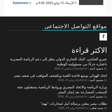
kasnews
الأربعاء, 12 يوليو 2023, 4:08 م
مواقع التواصل الاجتماعى
F
الاكثر قراءة
عمرو الجنايني: البنك التجاري الدولي ينظر إلى دعم الرياضة المصرية
باعتباره جزءًا من مسؤوليته الوطنية
by
محمود أحمد
|
posted on أغسطس 5, 2026
اتحاد الهوكي يوسع قاعدة اللعبة ويكتشف المواهب في صعيد مصر
by
محمود أحمد
|
posted on يوليو 24, 2026
وزارة الرياضة والاتحاد المصري وروابط الرياضية يستقبلون بعثة
المنتخب المصارعة بعد إنجاز المجر
by
محمود أحمد
|
posted on يوليو 30, 2026
بطلات مصر يبعثن برسالة أمل لمحاربات “بهية”
by
محمد قطب
|
posted on يوليو 22, 2026