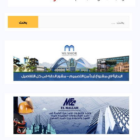
البحث
عن: