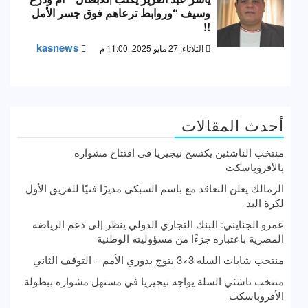
وسيف “وروابط ترعاهم فوق جسر الأمل
!!
kasnews
الثلاثاء, 27 مايو 2025, 11:00 م
أحدث المقالات
منتخب الناشئين يكتسح نيجيريا في افتتاح مشواره
بالأفروباسكت
الزمالك يعلن التعاقد مع باسم السبكي مديرًا فنيًا للفريق الأول
لكرة اليد
عمرو الجنايني: البنك التجاري الدولي ينظر إلى دعم الرياضة
المصرية باعتباره جزءًا من مسؤوليته الوطنية
منتخب شابات السلة 3×3 يتوج بدوري الأمم – التوقف الثاني
منتخب ناشئي السلة يواجه نيجيريا في مستهل مشواره ببطولة
الأفروباسكت