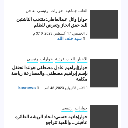
العاب جماعية
حوارات
رئيسى
عاجل
حوار| وائل عبدالعاطي:منتخب الناشئين
لليد حقق انجاز وتعرض للظلم
الخميس, 17 أغسطس 2023, 3:10 م
سيد خلف الله
الاخبار
العاب فردية
حوارات
رئيسى
حوار|إبراهيم عادل مصطفى:هولندا تحتفل
بإسم إبراهيم مصطفى..والمصارعة رياضة
مكلفة
kasnews
الأحد, 23 يوليو 2023, 3:48 م
حوارات
رئيسى
حوار|هادية حسني: اتحاد الريشة الطائرة
عاقبني.. واللعبة تتراجع