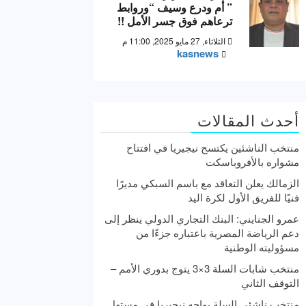
” أم ودرع وسيف “وروابط
ترعاهم فوق جسر الأمل !!
الثلاثاء, 27 مايو 2025, 11:00 م
kasnews
أحدث المقالات
منتخب الناشئين يكتسح نيجيريا في افتتاح
مشواره بالأفروباسكت
الزمالك يعلن التعاقد مع باسم السبكي مديرًا
فنيًا للفريق الأول لكرة اليد
عمرو الجنايني: البنك التجاري الدولي ينظر إلى
دعم الرياضة المصرية باعتباره جزءًا من
مسؤوليته الوطنية
منتخب شابات السلة 3×3 يتوج بدوري الأمم –
التوقف الثاني
منتخب ناشئي السلة يواجه نيجيريا في مستهل