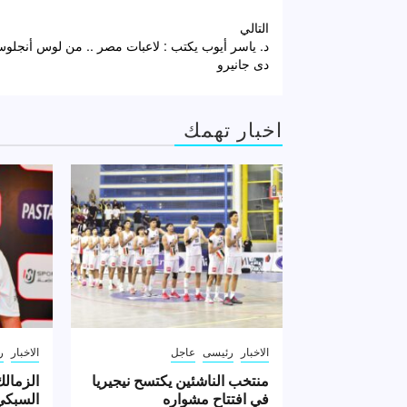
تصفّح
التالي
د. ياسر أيوب يكتب : لاعبات مصر .. من لوس أنجلوس
المقالات
دى جانيرو
اخبار تهمك
الاخبار
رئيسى
عاجل
الاخبار
ر
منتخب الناشئين يكتسح نيجيريا
الزمالك
في افتتاح مشواره
السبكي 