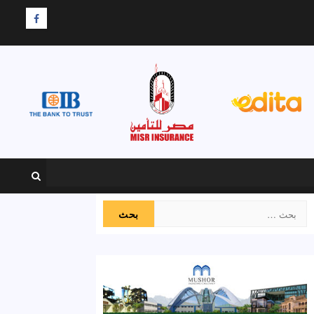
F
البحث
عن: