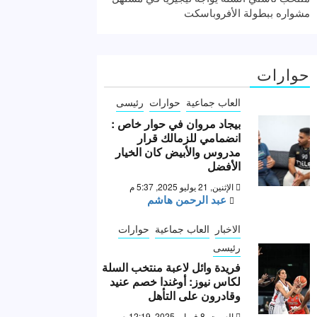
مشواره ببطولة الأفروباسكت
حوارات
العاب جماعية
حوارات
رئيسى
بيجاد مروان في حوار خاص :
انضمامي للزمالك قرار
مدروس والأبيض كان الخيار
الأفضل
الإثنين, 21 يوليو 2025, 5:37 م
عبد الرحمن هاشم
الاخبار
العاب جماعية
حوارات
رئيسى
فريدة وائل لاعبة منتخب السلة
لكاس نيوز: أوغندا خصم عنيد
وقادرون على التأهل
السبت, 8 فبراير 2025, 12:19 ص