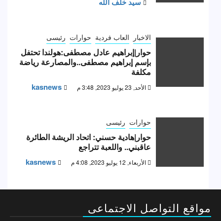
سيد خلف الله
الاخبار
العاب فردية
حوارات
رئيسى
حوار|إبراهيم عادل مصطفى:هولندا تحتفل
بإسم إبراهيم مصطفى..والمصارعة رياضة
مكلفة
kasnews
الأحد, 23 يوليو 2023, 3:48 م
حوارات
رئيسى
حوار|هادية حسني: اتحاد الريشة الطائرة
عاقبني.. واللعبة تتراجع
kasnews
الأربعاء, 12 يوليو 2023, 4:08 م
مواقع التواصل الاجتماعى