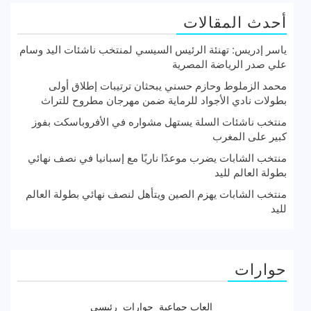
أحدث المقالات
ياسر إدريس: تهنئة الرئيس السيسي لمنتخب ناشئات اليد وسام
علي صدر الرياضة المصرية
محمد الزملوط وحازم حسني يبحثان ترتيبات إطلاق أولى
بطولات نادي الأجواد للرماية ضمن مهرجان مطروح للتراث
منتخب ناشئات السلة يستهل مشواره في الأفروباسكت بفوز
كبير على المغرب
منتخب الشابات يضرب موعدًا ناريًا مع إسبانيا في نصف نهائي
بطولة العالم لليد
منتخب الشابات يهزم الصين ويتأهل لنصف نهائي بطولة العالم
لليد
حوارات
العاب جماعية
حوارات
رئيسى