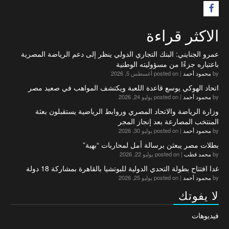
F
الاكثر قراءة
عمرو الجنايني: البنك التجاري الدولي ينظر إلى دعم الرياضة المصرية
باعتباره جزءًا من مسؤوليته الوطنية
by
محمود أحمد
|
posted on أغسطس 5, 2026
اتحاد الهوكي يوسع قاعدة اللعبة ويكتشف المواهب في صعيد مصر
by
محمود أحمد
|
posted on يوليو 24, 2026
وزارة الرياضة والاتحاد المصري وروابط الرياضية يستقبلون بعثة
المنتخب المصارعة بعد إنجاز المجر
by
محمود أحمد
|
posted on يوليو 30, 2026
بطلات مصر يبعثن برسالة أمل لمحاربات “بهية”
by
محمد قطب
|
posted on يوليو 22, 2026
غدا افتتاح بطولة التحدي الدولية للبوتشيا بالقاهرة بمشاركة 18 دولة
by
محمود أحمد
|
posted on يوليو 25, 2026
لا يفوتك
فيديوهات