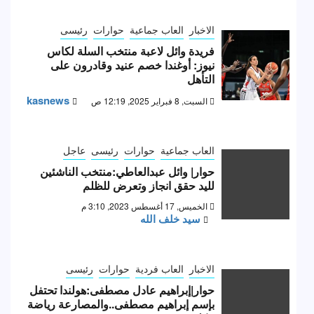
الاخبار
العاب جماعية
حوارات
رئيسى
فريدة وائل لاعبة منتخب السلة لكاس
نيوز: أوغندا خصم عنيد وقادرون على
التأهل
kasnews
السبت, 8 فبراير 2025, 12:19 ص
العاب جماعية
حوارات
رئيسى
عاجل
حوار| وائل عبدالعاطي:منتخب الناشئين
لليد حقق انجاز وتعرض للظلم
الخميس, 17 أغسطس 2023, 3:10 م
سيد خلف الله
الاخبار
العاب فردية
حوارات
رئيسى
حوار|إبراهيم عادل مصطفى:هولندا تحتفل
بإسم إبراهيم مصطفى..والمصارعة رياضة