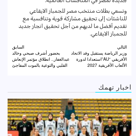
جديدة لمصر في المنافسات العالمية.
وتسعي بطلات منتخب مصر للجمباز الايقاعي
للناشئات إلى تحقيق مشاركة قوية وتنافسية مع
تقديم أفضل ما لديهم من أجل تحقيق انجاز جديد
للجمباز الايقاعي.
تصفّح
التالي
السابق
وزير الرياضة يستقبل وفد الاتحاد
بحضور أشرف صبحي وخالد
المقالات
الأفريقي “AU”استعدادا لدورة
عبدالغفار.. انطلاق مؤتمر الإنعاش
الألعاب الأفريقية 2027
القلبي والتوعية بالموت المفاجئ
اخبار تهمك