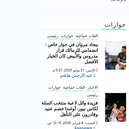
حوارات
العاب جماعية
حوارات
رئيسى
بيجاد مروان في حوار خاص :
انضمامي للزمالك قرار
مدروس والأبيض كان الخيار
الأفضل
الإثنين, 21 يوليو 2025, 5:37 م
عبد الرحمن هاشم
الاخبار
العاب جماعية
حوارات
رئيسى
فريدة وائل لاعبة منتخب السلة
لكاس نيوز: أوغندا خصم عنيد
وقادرون على التأهل
السبت, 8 فبراير 2025, 12:19 ص
kasnews