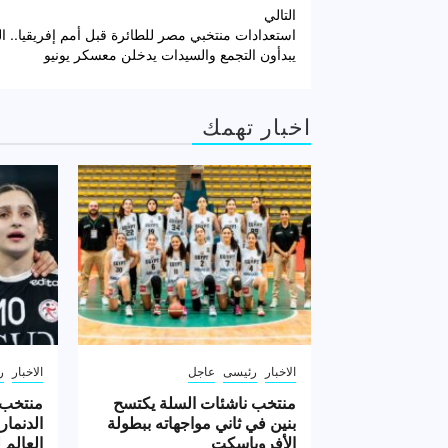
تصفّح
التالي
استعدادات منتخبي مصر للطائرة قبل أمم إفريقيا.. ا
المقالات
يبدأون التجمع والسيدات يدخلن معسكر يونيو
اخبار تهمك
الاخبار
رئيسى
عاجل
الاخبار
ر
منتخب ناشئات السلة يكتسح
منتخب 
بنين في ثاني مواجهاته ببطولة
الدنمار
الأفروباسكت
العالم ل