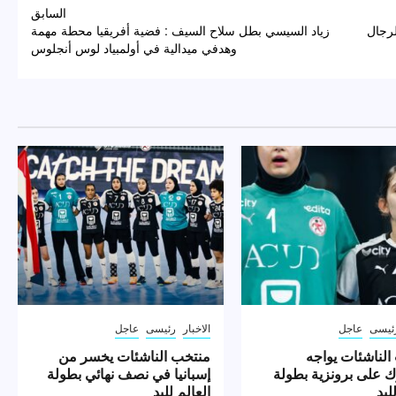
السابق
لرجال
زياد السيسي بطل سلاح السيف : فضية أفريقيا محطة مهمة
وهدفي ميدالية في أولمبياد لوس أنجلوس
ئيسى
عاجل
الاخبار
رئيسى
عاجل
الناشئات يواجه
منتخب الناشئات يخسر من
ك على برونزية بطولة
إسبانيا في نصف نهائي بطولة
ليد
العالم لليد