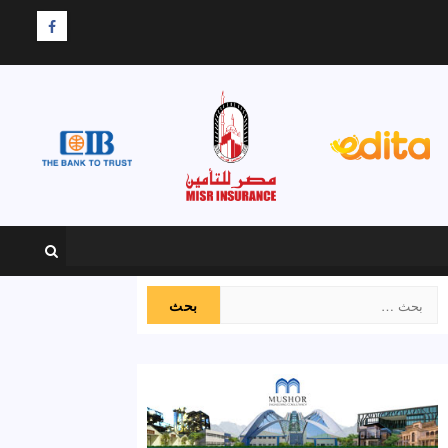
F
البحث
عن: