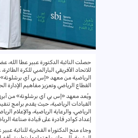
حصلت النائبة الدكتورة عبير عطا الله، 
للاتحاد الأفريقي البارالمبي للكرة الطائرة،
الرياضية من معهد «إس بي آي برشلونة» ال
القطاع الرياضي وتعزيز مفاهيم الإدارة ال
ويُعد معهد «إس بي آي برشلونة» من أبر
القيادات الرياضية، حيث يقدم برامج تنفي
الرياضي، والرعاية الرياضية، والإعلام الري
إعداد كوادر قادرة على قيادة صناعة الريا
وجاء منح الدكتوراه الفخرية للنائبة عبير ع
البشرية، إلى جانب اهتمامها بتطبيق أفضل