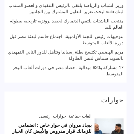
وزير الشباب والرياضة يلتقي بالرئيس التنفيذي والعضو المنتدب
لبنك saib لبحث تعزيز التعاون المشترك بين الجانبين
منتخب الناشئات يلتقي الدنمارك لحصد برونزية تاريخية ببطولة
العالم لليد
بتوجيهات رئيس اللجنة الأولمبية.. اجتماع حاسم لبعثة مصر قبل
دورة الألعاب المتوسط
مريم الهضيبي تكتسح بطلة إسبانيا وتتأهل للدور الثاني التمهيدي
بالسويد سماش لتنس الطاولة
17 مشاركة و620 ميدالية.. حصاد مصر في دورات ألعاب البحر
المتوسط
حوارات
العاب جماعية
حوارات
رئيسى
بيجاد مروان في حوار خاص : انضمامي
للزمالك قرار مدروس والأبيض كان الخيار