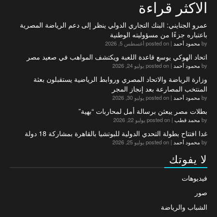
الاكثر قراءة
عمرو الجنايني: البنك التجاري الدولي ينظر إلى دعم الرياضة المصرية
باعتباره جزءًا من مسؤوليته الوطنية
by
محمود أحمد
|
posted on أغسطس 5, 2026
اتحاد الهوكي يوسع قاعدة اللعبة ويكتشف المواهب في صعيد مصر
by
محمود أحمد
|
posted on يوليو 24, 2026
وزارة الرياضة والاتحاد المصري وروابط الرياضية يستقبلون بعثة
المنتخب المصارعة بعد إنجاز المجر
by
محمود أحمد
|
posted on يوليو 30, 2026
بطلات مصر يبعثن برسالة أمل لمحاربات “بهية”
by
محمد قطب
|
posted on يوليو 22, 2026
غدا افتتاح بطولة التحدي الدولية للبوتشيا بالقاهرة بمشاركة 18 دولة
by
محمود أحمد
|
posted on يوليو 25, 2026
لا يفوتك
فيديوهات
صور
الشباب والرياضة