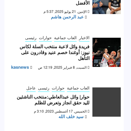
الأفضل
الإثنين, 21 يوليو 2025, 5:37 م
عبد الرحمن هاشم
الاخبار
العاب جماعية
حوارات
رئيسى
فريدة وائل لاعبة منتخب السلة لكاس
نيوز: أوغندا خصم عنيد وقادرون على
التأهل
kasnews
السبت, 8 فبراير 2025, 12:19 ص
العاب جماعية
حوارات
رئيسى
عاجل
حوار| وائل عبدالعاطي:منتخب الناشئين
لليد حقق انجاز وتعرض للظلم
الخميس, 17 أغسطس 2023, 3:10 م
سيد خلف الله