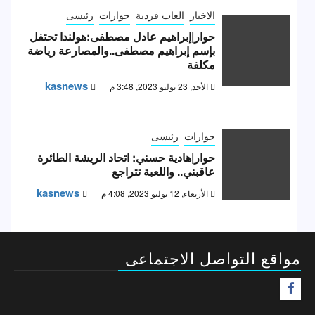
الاخبار
العاب فردية
حوارات
رئيسى
حوار|إبراهيم عادل مصطفى:هولندا تحتفل
بإسم إبراهيم مصطفى..والمصارعة رياضة
مكلفة
kasnews
الأحد, 23 يوليو 2023, 3:48 م
حوارات
رئيسى
حوار|هادية حسني: اتحاد الريشة الطائرة
عاقبني.. واللعبة تتراجع
kasnews
الأربعاء, 12 يوليو 2023, 4:08 م
مواقع التواصل الاجتماعى
F