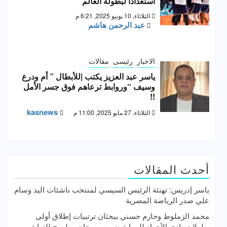
استعدادا لبطولة العالم
الثلاثاء, 10 يونيو 2025, 6:21 م
عبد الرحمن هاشم
الاخبار
رئيسى
مقالات
ياسر عبد العزيز يكتب |للأبطال ” أم ودرع
وسيف “وروابط ترعاهم فوق جسر الأمل
!!
kasnews
الثلاثاء, 27 مايو 2025, 11:00 م
أحدث المقالات
ياسر إدريس: تهنئة الرئيس السيسي لمنتخب ناشئات اليد وسام
علي صدر الرياضة المصرية
محمد الزملوط وحازم حسني يبحثان ترتيبات إطلاق أولى
بطولات نادي الأجواد للرماية ضمن مهرجان مطروح للتراث