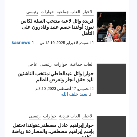
الاخبار
العاب جماعية
حوارات
رئيسى
فريدة وائل لاعبة منتخب السلة لكاس
نيوز: أوغندا خصم عنيد وقادرون على
التأهل
kasnews
السبت, 8 فبراير 2025, 12:19 ص
العاب جماعية
حوارات
رئيسى
عاجل
حوار| وائل عبدالعاطي:منتخب الناشئين
لليد حقق انجاز وتعرض للظلم
الخميس, 17 أغسطس 2023, 3:10 م
سيد خلف الله
الاخبار
العاب فردية
حوارات
رئيسى
حوار|إبراهيم عادل مصطفى:هولندا تحتفل
بإسم إبراهيم مصطفى..والمصارعة رياضة