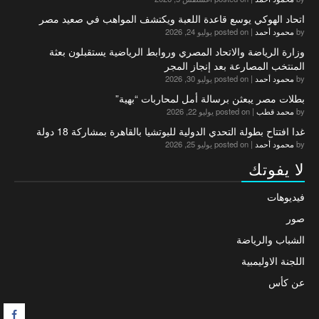
اتحاد الهوكي يوسع قاعدة اللعبة ويكتشف المواهب في صعيد مصر
by
محمود أحمد
|
posted on يوليو 24, 2026
وزارة الرياضة والاتحاد المصري وروابط الرياضية يستقبلون بعثة
المنتخب المصارعة بعد إنجاز المجر
by
محمود أحمد
|
posted on يوليو 30, 2026
بطلات مصر يبعثن برسالة أمل لمحاربات “بهية”
by
محمد قطب
|
posted on يوليو 22, 2026
غدا افتتاح بطولة التحدي الدولية للبوتشيا بالقاهرة بمشاركة 18 دولة
by
محمود أحمد
|
posted on يوليو 25, 2026
لا يفوتك
فيديوهات
صور
الشباب والرياضة
اللجنة الاوليمبية
عن كأس
F