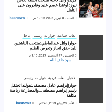
نيوز: أوغندا خصم عنيد وقادرون على
التأهل
kasnews
السبت, 8 فبراير 2025, 12:19 ص
العاب جماعية
حوارات
رئيسى
عاجل
حوار| وائل عبدالعاطي:منتخب الناشئين
لليد حقق انجاز وتعرض للظلم
الخميس, 17 أغسطس 2023, 3:10 م
سيد خلف الله
الاخبار
العاب فردية
حوارات
رئيسى
حوار|إبراهيم عادل مصطفى:هولندا تحتفل
بإسم إبراهيم مصطفى..والمصارعة رياضة
مكلفة
kasnews
الأحد, 23 يوليو 2023, 3:48 م