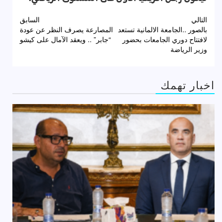
تصفّح
التالي
السابق
بالصور ..الجامعة الالمانية تستعد
المصارعة يصرف النظر عن عودة
المقالات
لافتتاح دوري الجامعات بحضور
“جابر” .. ويعقد الآمال على كيشو
وزير الرياضة
اخبار تهمك