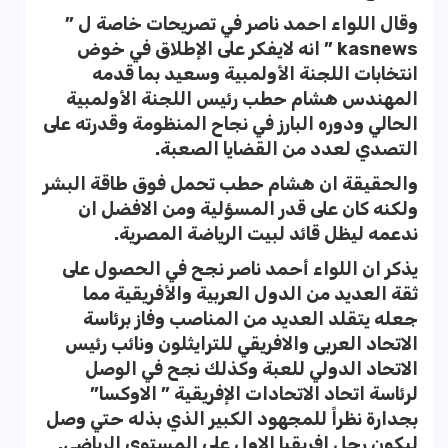
وقال اللواء احمد ناصر في تصريحات خاصة ل ”
kasnews ” انه لايفكر على الإطلاق في خوض
انتخابات اللجنة الأولمبية وسعيد بما قدمه
المهندس هشام حطب رئيس اللجنة الأولمبية
الحالي ودوره البارز في نجاح المنظومة وقدرته على
التصدي لعدد من القضايا الصعبة.
والحقيقة ان هشام حطب تحمل فوق طاقة البشر
ولكنه كان على قدر المسؤلية ومن الافضل ان
ندعمه ليظل قائد لبيت الرياضة المصرية.
يذكر ان اللواء أحمد ناصر نجح في الحصول على
ثقة العديد من الدول العربية والأفريقية مما
جعله يتقلد العديد من المناصب وفاز برئاسة
الاتحاد العربى والافريقي للترايثلون ونائب رئيس
الاتحاد الدولي للعبة وكذلك نجح في الوصل
لرئاسة اتحاد الاتحادات الإفريقية ” الاوكسا”
بجدارة نظراً للمجهود الكبير الذي بذله حتي وصل
ليكون رجل افريقيا الاول على المستوى الرياضي.