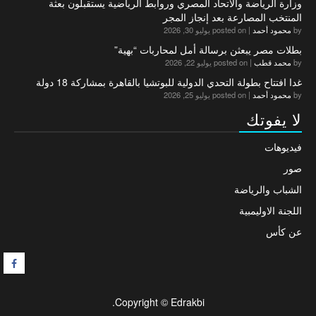
وزارة الرياضة والاتحاد المصري وروابط الرياضية يستقبلون بعثة
المنتخب المصارعة بعد إنجاز المجر
by
محمود أحمد
|
posted on يوليو 30, 2026
بطلات مصر يبعثن برسالة أمل لمحاربات “بهية”
by
محمد قطب
|
posted on يوليو 22, 2026
غدا افتتاح بطولة التحدي الدولية للبوتشيا بالقاهرة بمشاركة 18 دولة
by
محمود أحمد
|
posted on يوليو 25, 2026
لا يفوتك
فيديوهات
صور
الشباب والرياضة
اللجنة الاوليمبية
عن كأس
F
Copyright © Edrakbi.