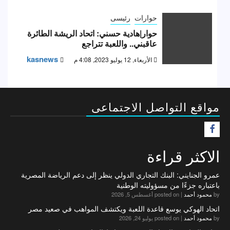
حوارات
رئيسى
حوار|هادية حسني: اتحاد الريشة الطائرة
عاقبني.. واللعبة تتراجع
kasnews
الأربعاء, 12 يوليو 2023, 4:08 م
مواقع التواصل الاجتماعى
F
الاكثر قراءة
عمرو الجنايني: البنك التجاري الدولي ينظر إلى دعم الرياضة المصرية
باعتباره جزءًا من مسؤوليته الوطنية
by
محمود أحمد
|
posted on أغسطس 5, 2026
اتحاد الهوكي يوسع قاعدة اللعبة ويكتشف المواهب في صعيد مصر
by
محمود أحمد
|
posted on يوليو 24, 2026