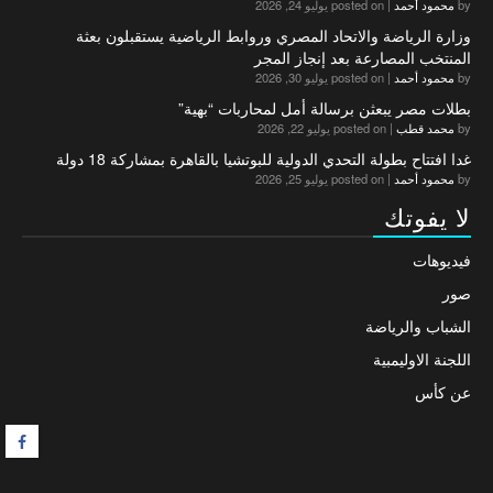
by
محمود أحمد
|
posted on يوليو 24, 2026
وزارة الرياضة والاتحاد المصري وروابط الرياضية يستقبلون بعثة
المنتخب المصارعة بعد إنجاز المجر
by
محمود أحمد
|
posted on يوليو 30, 2026
بطلات مصر يبعثن برسالة أمل لمحاربات “بهية”
by
محمد قطب
|
posted on يوليو 22, 2026
غدا افتتاح بطولة التحدي الدولية للبوتشيا بالقاهرة بمشاركة 18 دولة
by
محمود أحمد
|
posted on يوليو 25, 2026
لا يفوتك
فيديوهات
صور
الشباب والرياضة
اللجنة الاوليمبية
عن كأس
F