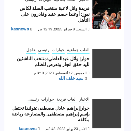
فريدة وائل لاعبة منتخب السلة لكاس
نيوز: أوغندا خصم عنيد وقادرون على
التأهل
kasnews
السبت, 8 فبراير 2025, 12:19 ص
العاب جماعية
حوارات
رئيسى
عاجل
حوار| وائل عبدالعاطي:منتخب الناشئين
لليد حقق انجاز وتعرض للظلم
الخميس, 17 أغسطس 2023, 3:10 م
سيد خلف الله
الاخبار
العاب فردية
حوارات
رئيسى
حوار|إبراهيم عادل مصطفى:هولندا تحتفل
بإسم إبراهيم مصطفى..والمصارعة رياضة
مكلفة
kasnews
الأحد, 23 يوليو 2023, 3:48 م