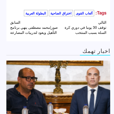
Tags:
ألعاب القوى
اختراق الضاحية
البطولة العربية
تصفّح
التالي
السابق
توقف 30 يوما في دوري كرة
صور|محمد مصطفى ينهي برنامج
المقالات
السلة بسبب المنتخب
التأهيل ويعود لتدريبات المصارعة
اخبار تهمك