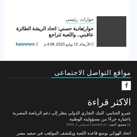
حوارات
رئيسى
حوار|هادية حسني: اتحاد الريشة الطائرة
عاقبني.. واللعبة تتراجع
kasnews
الأربعاء, 12 يوليو 2023, 4:08 م
مواقع التواصل الاجتماعى
F
الاكثر قراءة
عمرو الجنايني: البنك التجاري الدولي ينظر إلى دعم الرياضة المصرية
باعتباره جزءًا من مسؤوليته الوطنية
by
محمود أحمد
|
posted on أغسطس 5, 2026
اتحاد الهوكي يوسع قاعدة اللعبة ويكتشف المواهب في صعيد مصر