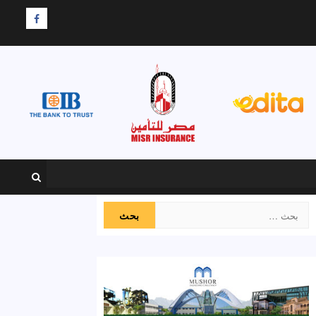
F
البحث
عن: