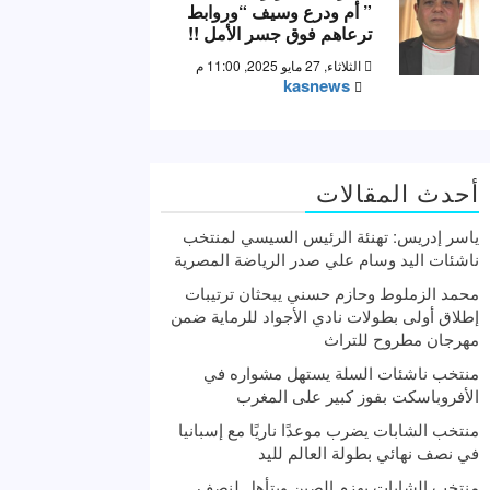
” أم ودرع وسيف “وروابط
ترعاهم فوق جسر الأمل !!
الثلاثاء, 27 مايو 2025, 11:00 م
kasnews
أحدث المقالات
ياسر إدريس: تهنئة الرئيس السيسي لمنتخب
ناشئات اليد وسام علي صدر الرياضة المصرية
محمد الزملوط وحازم حسني يبحثان ترتيبات
إطلاق أولى بطولات نادي الأجواد للرماية ضمن
مهرجان مطروح للتراث
منتخب ناشئات السلة يستهل مشواره في
الأفروباسكت بفوز كبير على المغرب
منتخب الشابات يضرب موعدًا ناريًا مع إسبانيا
في نصف نهائي بطولة العالم لليد
منتخب الشابات يهزم الصين ويتأهل لنصف