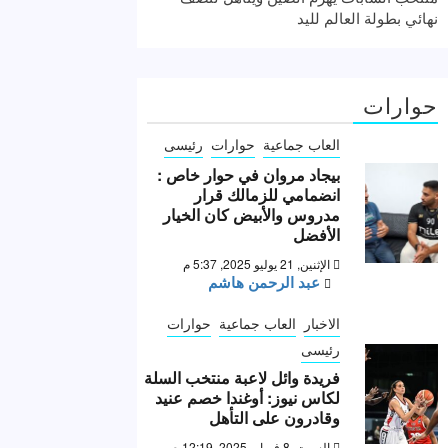
نهائي بطولة العالم لليد
حوارات
العاب جماعية
حوارات
رئيسى
بيجاد مروان في حوار خاص :
انضمامي للزمالك قرار
مدروس والأبيض كان الخيار
الأفضل
الإثنين, 21 يوليو 2025, 5:37 م
عبد الرحمن هاشم
الاخبار
العاب جماعية
حوارات
رئيسى
فريدة وائل لاعبة منتخب السلة
لكاس نيوز: أوغندا خصم عنيد
وقادرون على التأهل
السبت, 8 فبراير 2025, 12:19 ص