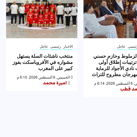
ئيسى
عاجل
الاخبار
رئيسى
عاجل
لزملوط وحازم حسني
منتخب ناشئات السلة يستهل
ترتيبات إطلاق أولى
مشواره في الأفروباسكت بفوز
نادي الأجواد للرماية
كبير على المغرب
رجان مطروح للتراث
الخميس, 6 أغسطس 2026, 6:10 م
اميرة محمد
 6:14 م
د قطب