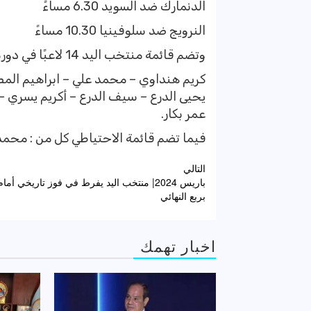
الدنمارك ضد السويد 6.30 مساءً
النرويج ضد سلوفينيا 10.30 مساءً
وتضم قائمة منتخب اليد 14 لاعبًا في دورة الألعاب الأولمبية وهم :
كريم هنداوي – محمد علي – ابراهيم الم
يحيى الدرع – سيف الدرع – أكريم يسري 
عمر بكار.
فيما تضم قائمة الاحتياطي كل من : محمد 
تصفّح
التالي
باريس 2024| منتخب اليد يفرط في فوز تاريخي أمام
المقالات
بربع النهائي
اخبار تهمك