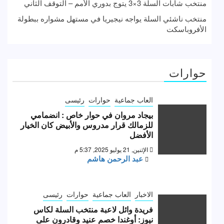
منتخب شابات السلة 3×3 يتوج بدوري الأمم – التوقف الثاني
منتخب ناشئي السلة يواجه نيجيريا في مستهل مشواره ببطولة
الأفروباسكت
حوارات
العاب جماعية
حوارات
رئيسى
بيجاد مروان في حوار خاص : انضمامي
للزمالك قرار مدروس والأبيض كان الخيار
الأفضل
الإثنين, 21 يوليو 2025, 5:37 م
عبد الرحمن هاشم
الاخبار
العاب جماعية
حوارات
رئيسى
فريدة وائل لاعبة منتخب السلة لكاس
نيوز: أوغندا خصم عنيد وقادرون على