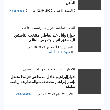
التأهل
kasnews
السبت, 8 فبراير 2025, 12:19 ص
العاب جماعية
حوارات
رئيسى
عاجل
حوار| وائل عبدالعاطي:منتخب الناشئين
لليد حقق انجاز وتعرض للظلم
الخميس, 17 أغسطس 2023, 3:10 م
سيد خلف الله
الاخبار
العاب فردية
حوارات
رئيسى
حوار|إبراهيم عادل مصطفى:هولندا تحتفل
بإسم إبراهيم مصطفى..والمصارعة رياضة
مكلفة
kasnews
الأحد, 23 يوليو 2023, 3:48 م