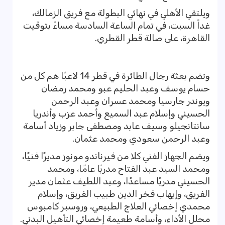
ويلتقي الأهلي في نهائي البطولة مع فريق الزمالك،
غداً السبت، في تمام الساعة السادسة مساءً بتوقيت
القاهرة، على صالة قطر القطري.
وتضم بعثة رجال الطائرة في قطر 14 لاعبًا هم كل من
حسام يوسف وعبد الحليم عبو ومحمد رمضان
ويوندر جارسيا ومحمد عسران ‏وعبد الرحمن
الحسيني وإسلام عبد السميع وأحمد عزب وأندريا
سانتانجيلو وسيف عابد ومصطفى جابر وزياد أسامة
وعبد الرحمن ‏سعودي ومحمد عثمان‎.‎
ويضم الجهاز الفني كلا من فيرناندو مونوز مديرًا فنيًا،
ومحمد السيد عبد الفتاح مدربًا عامًا، ومحمد
الحسيني مدربًا مساعدًا، وعبد اللطيف ‏عثمان مدير
الفريق، وإيهاب فخر الدين طبيب الفريق، وإسلام
محمدي إخصائي العلاج الطبيعي، وروسبر كامبوس
محلل الأداء، ‏وأسامة طعيمة إخصائي التأهيل البدني.‏