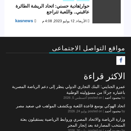
حوار|هادية حسني: اتحاد الريشة الطائرة
عاقبني.. واللعبة تتراجع
kasnews
الأربعاء, 12 يوليو 2023, 4:08 م
مواقع التواصل الاجتماعى
F
الاكثر قراءة
عمرو الجنايني: البنك التجاري الدولي ينظر إلى دعم الرياضة المصرية
باعتباره جزءًا من مسؤوليته الوطنية
by
محمود أحمد
|
posted on أغسطس 5, 2026
اتحاد الهوكي يوسع قاعدة اللعبة ويكتشف المواهب في صعيد مصر
by
محمود أحمد
|
posted on يوليو 24, 2026
وزارة الرياضة والاتحاد المصري وروابط الرياضية يستقبلون بعثة
المنتخب المصارعة بعد إنجاز المجر
by
محمود أحمد
|
posted on يوليو 30, 2026