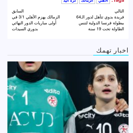
الأهلي
الزمالك
كرة اليد
تصفّح
التالي
السابق
فريدة بدوي تتأهل لدور الـ64
الزمالك يهزم الأهلي 3/1 في
المقالات
ببطولة فرنسا الدولية لتنس
أولى مباريات الدور النهائي
الطاولة تحت 19 سنة
بدوري السيدات
اخبار تهمك