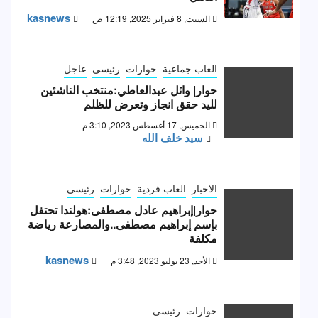
kasnews
السبت, 8 فبراير 2025, 12:19 ص
العاب جماعية
حوارات
رئيسى
عاجل
حوار| وائل عبدالعاطي:منتخب الناشئين
لليد حقق انجاز وتعرض للظلم
الخميس, 17 أغسطس 2023, 3:10 م
سيد خلف الله
الاخبار
العاب فردية
حوارات
رئيسى
حوار|إبراهيم عادل مصطفى:هولندا تحتفل
بإسم إبراهيم مصطفى..والمصارعة رياضة
مكلفة
kasnews
الأحد, 23 يوليو 2023, 3:48 م
حوارات
رئيسى