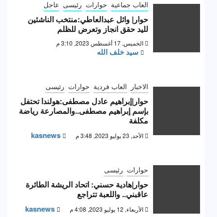
العاب جماعية
حوارات
رئيسى
عاجل
حوار| وائل عبدالعاطي:منتخب الناشئين
لليد حقق انجاز وتعرض للظلم
الخميس, 17 أغسطس 2023, 3:10 م
سيد خلف الله
الاخبار
العاب فردية
حوارات
رئيسى
حوار|إبراهيم عادل مصطفى:هولندا تحتفل
بإسم إبراهيم مصطفى..والمصارعة رياضة
مكلفة
kasnews
الأحد, 23 يوليو 2023, 3:48 م
حوارات
رئيسى
حوار|هادية حسني: اتحاد الريشة الطائرة
عاقبني.. واللعبة تتراجع
kasnews
الأربعاء, 12 يوليو 2023, 4:08 م