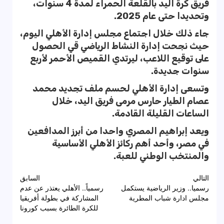
فريق كرة اليد بالقلعة الحمراء لمدة 4 سنوات،
وتحديدا حتى عام 2025.
جاء ذلك خلال اجتماع مجلس إدارة الأهلي اليوم،
حيث نجحت إدارة النشاط الرياضي قي الحصول
على توقيع اللاعب، ليرتدي القميص الأحمر لأربع
سنوات جديدة.
وتسعى إدارة الأهلي لحسم ملف تجديد محمد
عصام الطيار حارس مرمى فريق اليد، خلال
الساعات القليلة القادمة.
ويعد إبراهيم المصري واحدا من أبرز المدافعين
في مصر، وأحد أهم ركائز الأهلي الأساسية
والمنتخب الوطني للعبة.
تصفّح
التالي
السابق
رسميا.. وزير الرياضية يستكمل
رسمياً.. الأهلي يعتذر عن عدم
المقالات
مجلس ادارة شباب المطرية
المشاركة في بطولة أفريقيا
للكرة الطائرة بسبب كورونا