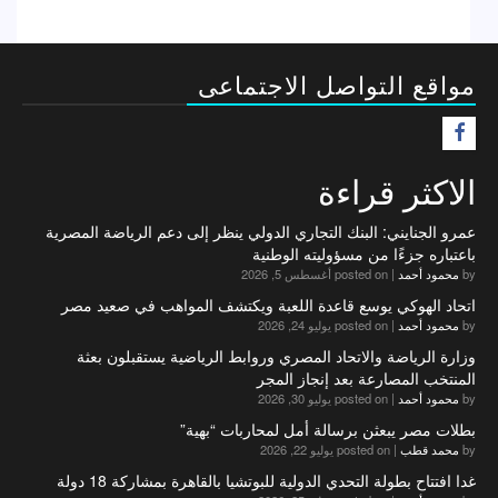
مواقع التواصل الاجتماعى
F
الاكثر قراءة
عمرو الجنايني: البنك التجاري الدولي ينظر إلى دعم الرياضة المصرية
باعتباره جزءًا من مسؤوليته الوطنية
by
محمود أحمد
|
posted on أغسطس 5, 2026
اتحاد الهوكي يوسع قاعدة اللعبة ويكتشف المواهب في صعيد مصر
by
محمود أحمد
|
posted on يوليو 24, 2026
وزارة الرياضة والاتحاد المصري وروابط الرياضية يستقبلون بعثة
المنتخب المصارعة بعد إنجاز المجر
by
محمود أحمد
|
posted on يوليو 30, 2026
بطلات مصر يبعثن برسالة أمل لمحاربات “بهية”
by
محمد قطب
|
posted on يوليو 22, 2026
غدا افتتاح بطولة التحدي الدولية للبوتشيا بالقاهرة بمشاركة 18 دولة