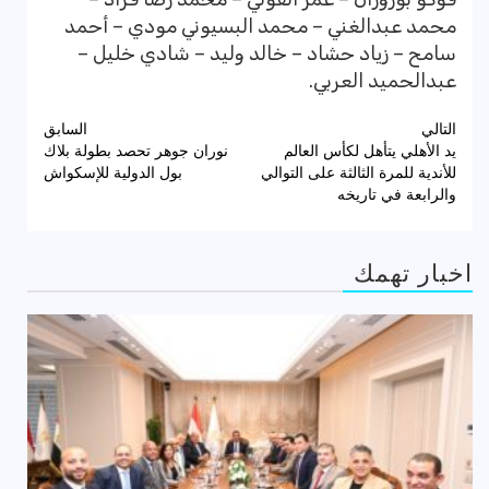
محمد عبدالغني – محمد البسيوني مودي – أحمد
سامح – زياد حشاد – خالد وليد – شادي خليل –
عبدالحميد العربي.
تصفّح
التالي
السابق
يد الأهلي يتأهل لكأس العالم
نوران جوهر تحصد بطولة بلاك
المقالات
للأندية للمرة الثالثة على التوالي
بول الدولية للإسكواش
والرابعة في تاريخه
اخبار تهمك