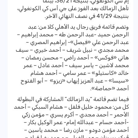
إم سي الكونغولي، بنتيجة 38/21، بينما
تأهل الزمالك بعد الفوز على جي أس كي الكونغولي،
بنتيجة 41/29 في نصف النهائي الآخر.
وتضم قائمة فريق رجال يد الأهلي كلا من: عبد
الرحمن حميد -عبد الرحمن طه – محمد إبراهيم –
عبد الرحمن علي «فيصل»- إبراهيم المصري –
محمد مجدي – نبيل شريف – أحمد خيري – سيف
هاني «فوكس» – أحمد راضي – محسن رمضان –
محمد لاشين – ياسر سيف – أحمد عادل – عمر
خالد «كاستيلو» – عمر سامي – أحمد هشام
«سيسا» – عبد العزيز إيهاب «زيزو» – أبو الفتوح
أحمد «حماصة».
فيما تضم قائمة “يد الزمالك” المشاركة في البطولة
كل من: محمود خليل فلفل – هشام السبكي – أحمد
الأحمر – أحمد مجدي – أكرم يسري – مؤمن زكي
-أحمد حسام – عبدالله إمام- عمر الوكيل بكار –
أحمد مؤمن دودو – مازن رضا – محمد ياسين –
ڤوكو بوروزان – عمر الفولي – محمد رضا فراد –