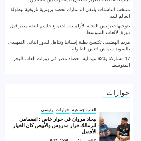
منتخب الناشئات يلتقي الدنمارك لحصد برونزية تاريخية ببطولة
العالم لليد
بتوجيهات رئيس اللجنة الأولمبية.. اجتماع حاسم لبعثة مصر قبل
دورة الألعاب المتوسط
مريم الهضيبي تكتسح بطلة إسبانيا وتتأهل للدور الثاني التمهيدي
بالسويد سماش لتنس الطاولة
17 مشاركة و620 ميدالية.. حصاد مصر في دورات ألعاب البحر
المتوسط
حوارات
العاب جماعية
حوارات
رئيسى
بيجاد مروان في حوار خاص : انضمامي
للزمالك قرار مدروس والأبيض كان الخيار
الأفضل
الإثنين, 21 يوليو 2025, 5:37 م