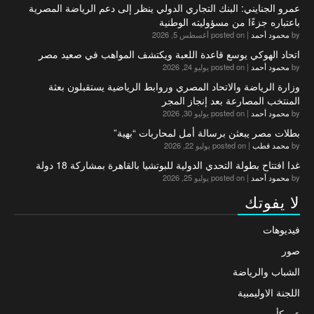
عمرو الجنايني: البنك التجاري الدولي ينظر إلى دعم الرياضة المصرية
باعتباره جزءًا من مسؤوليته الوطنية
by
محمود أحمد
|
posted on أغسطس 5, 2026
اتحاد الهوكي يوسع قاعدة اللعبة ويكتشف المواهب في صعيد مصر
by
محمود أحمد
|
posted on يوليو 24, 2026
وزارة الرياضة والاتحاد المصري وروابط الرياضية يستقبلون بعثة
المنتخب المصارعة بعد إنجاز المجر
by
محمود أحمد
|
posted on يوليو 30, 2026
بطلات مصر يبعثن برسالة أمل لمحاربات “بهية”
by
محمد قطب
|
posted on يوليو 22, 2026
غدا افتتاح بطولة التحدي الدولية للبوتشيا بالقاهرة بمشاركة 18 دولة
by
محمود أحمد
|
posted on يوليو 25, 2026
لا يفوتك
فيديوهات
صور
الشباب والرياضة
اللجنة الاوليمبية
عن كأس