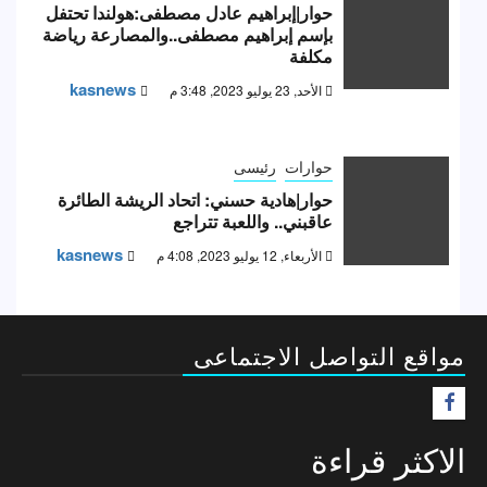
حوار|إبراهيم عادل مصطفى:هولندا تحتفل
بإسم إبراهيم مصطفى..والمصارعة رياضة
مكلفة
kasnews
الأحد, 23 يوليو 2023, 3:48 م
حوارات
رئيسى
حوار|هادية حسني: اتحاد الريشة الطائرة
عاقبني.. واللعبة تتراجع
kasnews
الأربعاء, 12 يوليو 2023, 4:08 م
مواقع التواصل الاجتماعى
F
الاكثر قراءة