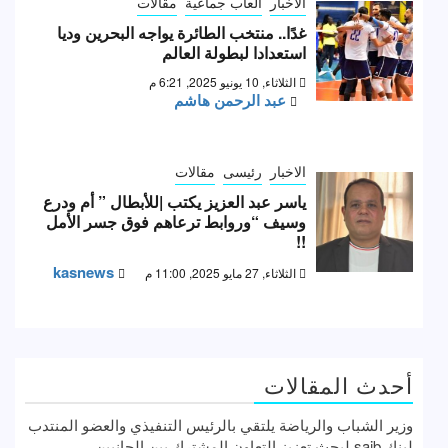
الاخبار
العاب جماعية
مقالات
غدًا.. منتخب الطائرة يواجه البحرين وديا
استعدادا لبطولة العالم
الثلاثاء, 10 يونيو 2025, 6:21 م
عبد الرحمن هاشم
الاخبار
رئيسى
مقالات
ياسر عبد العزيز يكتب |للأبطال ” أم ودرع
وسيف “وروابط ترعاهم فوق جسر الأمل
!!
kasnews
الثلاثاء, 27 مايو 2025, 11:00 م
أحدث المقالات
وزير الشباب والرياضة يلتقي بالرئيس التنفيذي والعضو المنتدب
لبنك saib لبحث تعزيز التعاون المشترك بين الجانبين