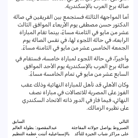
صالة برج العرب بالإسكندرية.
أما المواجهة الثالثة فستجمع بين الفريقين في صالة
الدكتور حسن مصطفى يوم الأربعاء الموافق الثالث
عشر من مايو في الثامنة مساءً، بينما تقام المباراة
الرابعة، في حالة اللجوء لها، في نفس الصالة يوم
الجمعة الخامس عشر من مايو في الثامنة مساءً.
وأخيرًا، في حالة اللجوء لمباراة خامسة، فستقام في
صالة برج العرب بالإسكندرية يوم الأحد الموافق
السابع عشر من مايو في تمام الخامسة مساءً.
وكان الأهلي قد تأهل للمباراة النهائية وذلك عقب
الفوز على المصرية للاتصالات في مباراة نصف
النهائي، فيما فاز في الدور ذاته الاتحاد السكندري
على نظيره الزمالك.
تصفّح
التالي
السابق
الصبروط يواصل جولاته المفاجئة
عبدالمقصود: بطولة العالم
المقالات
على مراكز شباب الجيزة للتأكد
بالإسماعيلية أثبتت عظمة التنظيم