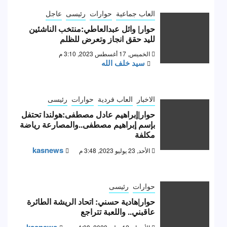
العاب جماعية
حوارات
رئيسى
عاجل
حوار| وائل عبدالعاطي:منتخب الناشئين
لليد حقق انجاز وتعرض للظلم
الخميس, 17 أغسطس 2023, 3:10 م
سيد خلف الله
الاخبار
العاب فردية
حوارات
رئيسى
حوار|إبراهيم عادل مصطفى:هولندا تحتفل
بإسم إبراهيم مصطفى..والمصارعة رياضة
مكلفة
kasnews
الأحد, 23 يوليو 2023, 3:48 م
حوارات
رئيسى
حوار|هادية حسني: اتحاد الريشة الطائرة
عاقبني.. واللعبة تتراجع
kasnews