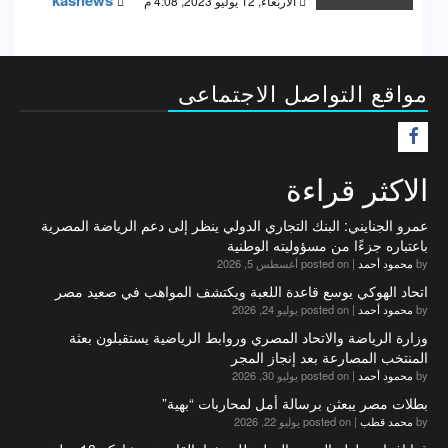
الأربعاء, 12 يوليو 2023, 4:08 م
مواقع التواصل الاجتماعى
F
الاكثر قراءة
عمرو الجنايني: البنك التجاري الدولي ينظر إلى دعم الرياضة المصرية
باعتباره جزءًا من مسؤوليته الوطنية
by
محمود أحمد
|
posted on أغسطس 5, 2026
اتحاد الهوكي يوسع قاعدة اللعبة ويكتشف المواهب في صعيد مصر
by
محمود أحمد
|
posted on يوليو 24, 2026
وزارة الرياضة والاتحاد المصري وروابط الرياضية يستقبلون بعثة
المنتخب المصارعة بعد إنجاز المجر
by
محمود أحمد
|
posted on يوليو 30, 2026
بطلات مصر يبعثن برسالة أمل لمحاربات “بهية”
by
محمد قطب
|
posted on يوليو 22, 2026