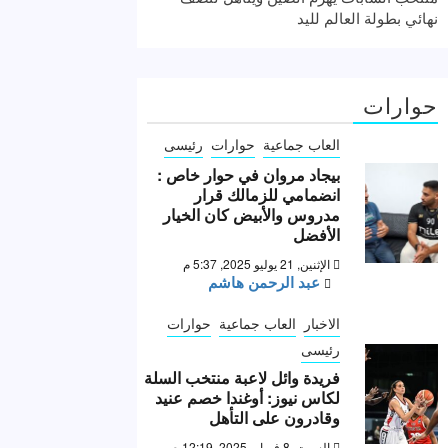
نهائي بطولة العالم لليد
حوارات
العاب جماعية
حوارات
رئيسى
بيجاد مروان في حوار خاص :
انضمامي للزمالك قرار
مدروس والأبيض كان الخيار
الأفضل
الإثنين, 21 يوليو 2025, 5:37 م
عبد الرحمن هاشم
الاخبار
العاب جماعية
حوارات
رئيسى
فريدة وائل لاعبة منتخب السلة
لكاس نيوز: أوغندا خصم عنيد
وقادرون على التأهل
السبت, 8 فبراير 2025, 12:19 ص