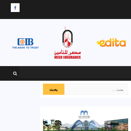
F
البحث
عن: