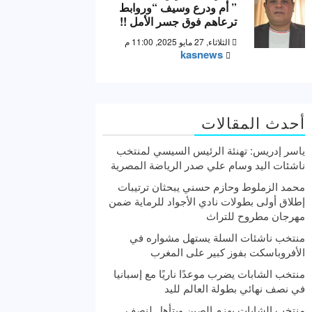
” أم ودرع وسيف “وروابط
ترعاهم فوق جسر الأمل !!
الثلاثاء, 27 مايو 2025, 11:00 م
kasnews
أحدث المقالات
ياسر إدريس: تهنئة الرئيس السيسي لمنتخب
ناشئات اليد وسام علي صدر الرياضة المصرية
محمد الزملوط وحازم حسني يبحثان ترتيبات
إطلاق أولى بطولات نادي الأجواد للرماية ضمن
مهرجان مطروح للتراث
منتخب ناشئات السلة يستهل مشواره في
الأفروباسكت بفوز كبير على المغرب
منتخب الشابات يضرب موعدًا ناريًا مع إسبانيا
في نصف نهائي بطولة العالم لليد
منتخب الشابات يهزم الصين ويتأهل لنصف