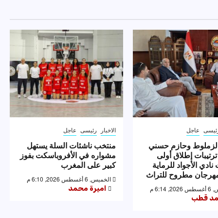
ئيسى
عاجل
الاخبار
رئيسى
عاجل
لزملوط وحازم حسني
منتخب ناشئات السلة يستهل
ترتيبات إطلاق أولى
مشواره في الأفروباسكت بفوز
نادي الأجواد للرماية
كبير على المغرب
رجان مطروح للتراث
الخميس, 6 أغسطس 2026, 6:10 م
اميرة محمد
 6:14 م
د قطب