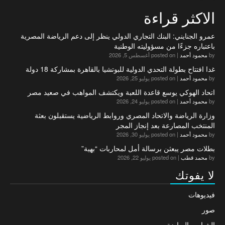
الاكثر قراءة
عمرو الجنايني: البنك التجاري الدولي ينظر إلى دعم الرياضة المصرية
باعتباره جزءًا من مسؤوليته الوطنية
by
محمود أحمد
|
posted on أغسطس 5, 2026
غدا افتتاح بطولة التحدي الدولية للبوتشيا بالقاهرة بمشاركة 18 دولة
by
محمود أحمد
|
posted on يوليو 25, 2026
اتحاد الهوكي يوسع قاعدة اللعبة ويكتشف المواهب في صعيد مصر
by
محمود أحمد
|
posted on يوليو 24, 2026
وزارة الرياضة والاتحاد المصري وروابط الرياضية يستقبلون بعثة
المنتخب المصارعة بعد إنجاز المجر
by
محمود أحمد
|
posted on يوليو 30, 2026
بطلات مصر يبعثن برسالة أمل لمحاربات “بهية”
by
محمد قطب
|
posted on يوليو 22, 2026
لا يفوتك
فيديوهات
صور
الشباب والرياضة