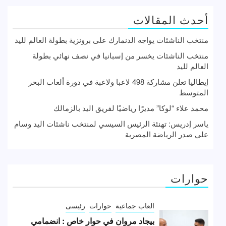
أحدث المقالات
منتخب الناشئات يواجه الدنمارك على برونزية بطولة العالم لليد
منتخب الناشئات يخسر من إسبانيا في نصف نهائي بطولة
العالم لليد
إيطاليا تعلن مشاركة 498 لاعبا ولاعبة في دورة ألعاب البحر
المتوسط
محمد علاء “لوكا” مديرًا رياضيًا لفريق اليد بالزمالك
ياسر إدريس: تهنئة الرئيس السيسي لمنتخب ناشئات اليد وسام
علي صدر الرياضة المصرية
حوارات
العاب جماعية
حوارات
رئيسى
بيجاد مروان في حوار خاص : انضمامي