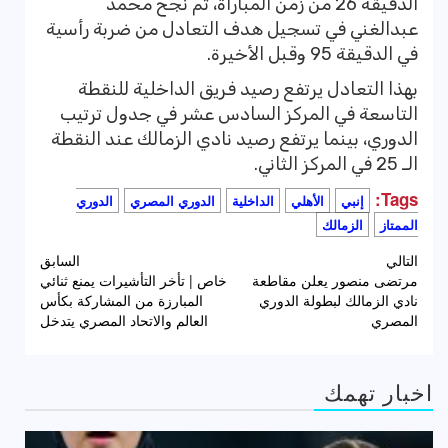
الدقيقة 26 من زمن المباراة، ثم نجح محمد
عبدالغني في تسجيل هدف التعادل من ضربة رأسية
في الدقيقة 95 وقبل الأخيرة.
بهذا التعادل يرتفع رصيد فريق الداخلية للنقطة
التاسعة في المركز السادس عشر في جدول ترتيب
الدوري، بينما يرتفع رصيد نادي الزمالك عند النقطة
الـ 25 في المركز الثاني.
Tags:
إنبي
الأهلي
الداخلية
الدوري المصري
الدوري
الممتاز
الزمالك
تصفّح
التالي
السابق
مرتضى منصور يعلن مقاطعة
خاص | تأخر التأشيرات يمنع ثنائي
المقالات
نادي الزمالك لبطولة الدوري
المبارزة من المشاركة بكأس
المصري
العالم والاتحاد المصري يتدخل
اخبار تهمك