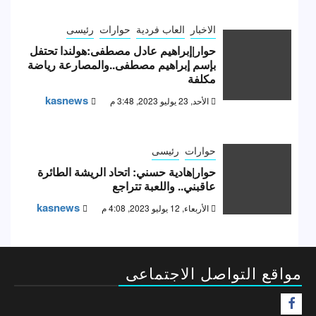
الاخبار
العاب فردية
حوارات
رئيسى
حوار|إبراهيم عادل مصطفى:هولندا تحتفل
بإسم إبراهيم مصطفى..والمصارعة رياضة
مكلفة
kasnews
الأحد, 23 يوليو 2023, 3:48 م
حوارات
رئيسى
حوار|هادية حسني: اتحاد الريشة الطائرة
عاقبني.. واللعبة تتراجع
kasnews
الأربعاء, 12 يوليو 2023, 4:08 م
مواقع التواصل الاجتماعى
F