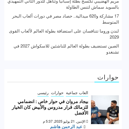
مريم الهضيبي تكتسح بطلة إسبانيا وتتأهل للدور الثاني التمهيدي
بالسويد سماش لتنس الطاولة
17 مشاركة و620 ميدالية.. حصاد مصر في دورات ألعاب البحر
المتوسط
لندن وروما تتنافسان على استضافة بطولة العالم لألعاب القوى
2029
الصين تستضيف بطولة العالم للناشئين للاسكواش 2027 في
تشنغدو
حوارات
العاب جماعية
حوارات
رئيسى
بيجاد مروان في حوار خاص : انضمامي
للزمالك قرار مدروس والأبيض كان الخيار
الأفضل
الإثنين, 21 يوليو 2025, 5:37 م
عبد الرحمن هاشم