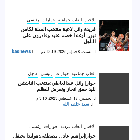
الاخبار
العاب جماعية
حوارات
رئيسى
فريدة وائل لاعبة منتخب السلة لكاس
نيوز: أوغندا خصم عنيد وقادرون على
التأهل
kasnews
السبت, 8 فبراير 2025, 12:19 ص
العاب جماعية
حوارات
رئيسى
عاجل
حوار| وائل عبدالعاطي:منتخب الناشئين
لليد حقق انجاز وتعرض للظلم
الخميس, 17 أغسطس 2023, 3:10 م
سيد خلف الله
الاخبار
العاب فردية
حوارات
رئيسى
حوار|إبراهيم عادل مصطفى:هولندا تحتفل