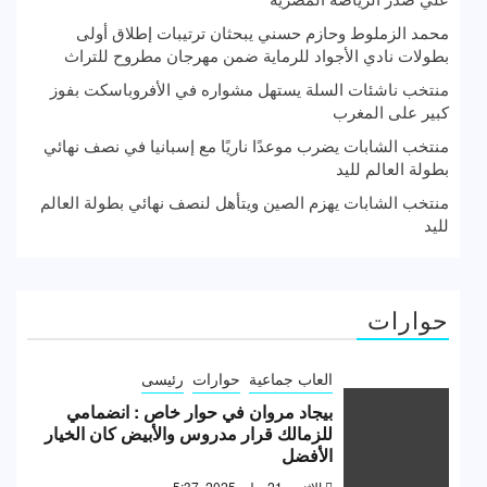
محمد الزملوط وحازم حسني يبحثان ترتيبات إطلاق أولى
بطولات نادي الأجواد للرماية ضمن مهرجان مطروح للتراث
منتخب ناشئات السلة يستهل مشواره في الأفروباسكت بفوز
كبير على المغرب
منتخب الشابات يضرب موعدًا ناريًا مع إسبانيا في نصف نهائي
بطولة العالم لليد
منتخب الشابات يهزم الصين ويتأهل لنصف نهائي بطولة العالم
لليد
حوارات
العاب جماعية
حوارات
رئيسى
بيجاد مروان في حوار خاص : انضمامي
للزمالك قرار مدروس والأبيض كان الخيار
الأفضل
الإثنين, 21 يوليو 2025, 5:37 م