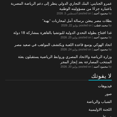
عمرو الجنايني: البنك التجاري الدولي ينظر إلى دعم الرياضة المصرية
باعتباره جزءًا من مسؤوليته الوطنية
by
محمود أحمد
|
posted on أغسطس 5, 2026
بطلات مصر يبعثن برسالة أمل لمحاربات “بهية”
by
محمد قطب
|
posted on يوليو 22, 2026
غدا افتتاح بطولة التحدي الدولية للبوتشيا بالقاهرة بمشاركة 18 دولة
by
محمود أحمد
|
posted on يوليو 25, 2026
اتحاد الهوكي يوسع قاعدة اللعبة ويكتشف المواهب في صعيد مصر
by
محمود أحمد
|
posted on يوليو 24, 2026
وزارة الرياضة والاتحاد المصري وروابط الرياضية يستقبلون بعثة
المنتخب المصارعة بعد إنجاز المجر
by
محمود أحمد
|
posted on يوليو 30, 2026
لا يفوتك
فيديوهات
صور
الشباب والرياضة
اللجنة الاوليمبية
عن كأس