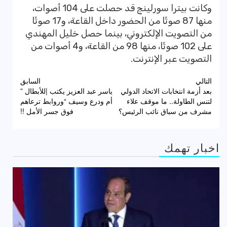
وكانت بيترا سورلينج قد حصلت على 104 أصوات،
منها 87 صوتًا من الحضور داخل القاعة، و17 صوتًا
من التصويت الإلكتروني، بينما حصل خليل المهندي
على 102 صوتًا، منها 98 من القاعة، و4 أصوات من
التصويت عبر الإنترنت.
تصفّح
التالي
السابق
بعد أزمة انتخابات الاتحاد الدولي
ياسر عبد العزيز يكتب |للأبطال ”
المقالات
لتنس الطاولة.. ما موقف علاء
أم ودرع وسيف “وروابط ترعاهم
مشرف من سباق نائب الرئيس؟
فوق جسر الأمل !!
اخبار تهمك