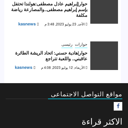
حوار|إبراهيم عادل مصطفى:هولندا تحتفل
بإسم إبراهيم مصطفى..والمصارعة رياضة
مكلفة
kasnews
الأحد, 23 يوليو 2023, 3:48 م
حوارات
رئيسى
حوار|هادية حسني: اتحاد الريشة الطائرة
عاقبني.. واللعبة تتراجع
kasnews
الأربعاء, 12 يوليو 2023, 4:08 م
مواقع التواصل الاجتماعى
F
الاكثر قراءة