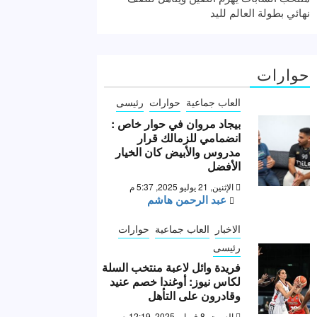
نهائي بطولة العالم لليد
حوارات
العاب جماعية
حوارات
رئيسى
بيجاد مروان في حوار خاص :
انضمامي للزمالك قرار
مدروس والأبيض كان الخيار
الأفضل
الإثنين, 21 يوليو 2025, 5:37 م
عبد الرحمن هاشم
الاخبار
العاب جماعية
حوارات
رئيسى
فريدة وائل لاعبة منتخب السلة
لكاس نيوز: أوغندا خصم عنيد
وقادرون على التأهل
السبت, 8 فبراير 2025, 12:19 ص