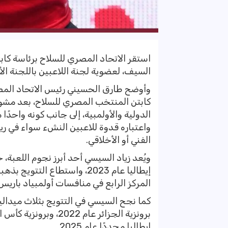
استقر الاتحاد المصري للسلاح برئاسة كا
السيف، لعضوية لجنة اللاعبين باللجنة الأ
وأوضح طارق الحسيني رئيس الاتحاد المصر
كابتن المنتخب المصري للسلاح، بعد مشوار
الدولية والأولمبية، إلى جانب كونه واحدًا
واعتباره قدوة للاعبين النشء سواء في ري
الفني أو الأخلاقي.
ويُعد زياد السيسي أحد أبرز نجوم اللعبة، 
المركز الرابع في منافسات أولمبياد باريس 2024 والمركز الرابع عشر في أولمبياد طوكيو 020
كما نجح السيسي في التتويج بثلاث ميدالي
إيطاليا مجددًا عام 2025.