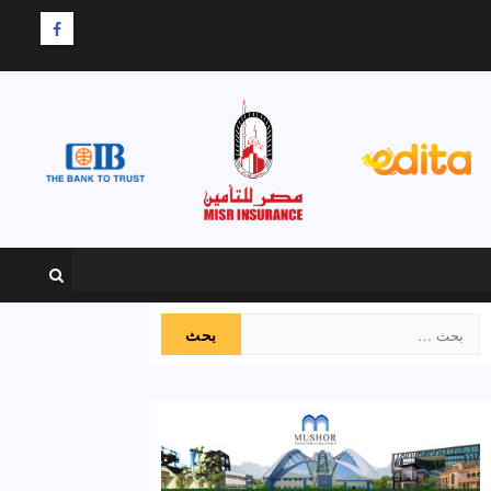
F
البحث
عن: