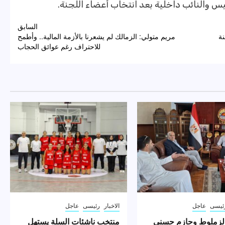
س والنائب داخلية بعد انتخاب أعضاء اللجنة.
السابق
نة
مريم متولي: الزمالك لم يشعرنا بالأزمة المالية.. وأطمح
للاحتراف رغم عوائق الحجاب
ئيسى
عاجل
الاخبار
رئيسى
عاجل
لزملوط وحازم حسني
منتخب ناشئات السلة يستهل