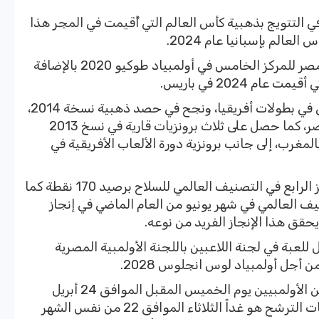
لتتويج بذهبية كأس العالم التي أُقيمت في المجر هذا
كما شارك زياد السيسي في تحقيق فريق مصر للمركز الخامس في أولمبياد طوكيو 2020 بالإضافة
م 2024 في باريس.
وعلى المستوى القاري شارك زياد السيسي في بطولات أفريقيا، ونجح في حصد ذهبية نسخة 2014،
ثم كرر الإنجاز ذاته عام 2023 على أرض مصر، كما حصل على ثلاث برونزيات قارية في نسخ 2013
نوب أفريقيا، و2017 في مصر، و2024 بالمغرب، إلى جانب برونزية دورة الألعاب الأفريقية في
يذكر أن زياد يحتل في الوقت الحالي المركز الرابع في التصنيف العالمي للسلاح برصيد 170 نقطة كما
ف العالمي في شهر يونيو من العام الماضي في إنجاز
قق هذا الإنجاز الفريد من نوعه.
للعبة في لجنة اللاعبين باللجنة الأولمبية المصرية
جل أولمبياد لوس انجلوس 2028.
ومن المقرر أن تقام انتخابات لجنة اللاعبين الأولمبيين يوم الخميس المقبل الموافق 24 أبريل
الجاري، على أن يكون آخر يوم لتقديم طلبات الترشح هو غداً الثلاثاء الموافق 22 من نفس الشهر