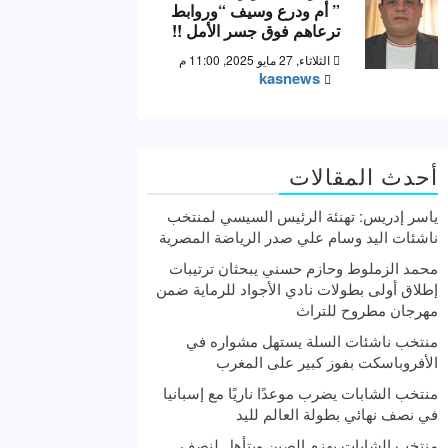
” أم ودرع وسيف “وروابط
ترعاهم فوق جسر الأمل !!
الثلاثاء, 27 مايو 2025, 11:00 م
kasnews
أحدث المقالات
ياسر إدريس: تهنئة الرئيس السيسي لمنتخب
ناشئات اليد وسام علي صدر الرياضة المصرية
محمد الزملوط وحازم حسني يبحثان ترتيبات
إطلاق أولى بطولات نادي الأجواد للرماية ضمن
مهرجان مطروح للتراث
منتخب ناشئات السلة يستهل مشواره في
الأفروباسكت بفوز كبير على المغرب
منتخب الشابات يضرب موعدًا ناريًا مع إسبانيا
في نصف نهائي بطولة العالم لليد
منتخب الشابات يهزم الصين ويتأهل لنصف