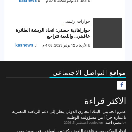
الأحد, 23 يوليو 2023, 3:48 م
حوارات
رئيسى
حوار|هادية حسني: اتحاد الريشة الطائرة
عاقبني.. واللعبة تتراجع
kasnews
الأربعاء, 12 يوليو 2023, 4:08 م
مواقع التواصل الاجتماعى
F
الاكثر قراءة
عمرو الجنايني: البنك التجاري الدولي ينظر إلى دعم الرياضة المصرية
باعتباره جزءًا من مسؤوليته الوطنية
by
محمود أحمد
|
posted on أغسطس 5, 2026
اتحاد الهوكي يوسع قاعدة اللعبة ويكتشف المواهب في صعيد مصر