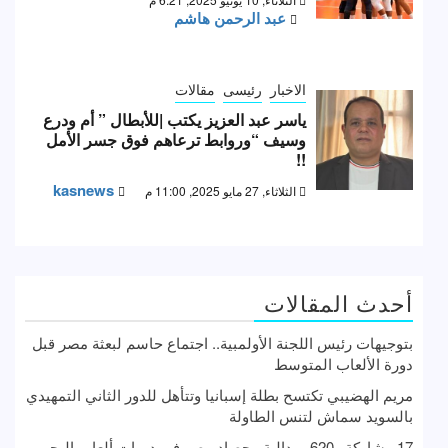
عبد الرحمن هاشم
الاخبار
رئيسى
مقالات
ياسر عبد العزيز يكتب |للأبطال ” أم ودرع
وسيف “وروابط ترعاهم فوق جسر الأمل
!!
kasnews
الثلاثاء, 27 مايو 2025, 11:00 م
أحدث المقالات
بتوجيهات رئيس اللجنة الأولمبية.. اجتماع حاسم لبعثة مصر قبل
دورة الألعاب المتوسط
مريم الهضيبي تكتسح بطلة إسبانيا وتتأهل للدور الثاني التمهيدي
بالسويد سماش لتنس الطاولة
17 مشاركة و620 ميدالية.. حصاد مصر في دورات ألعاب البحر