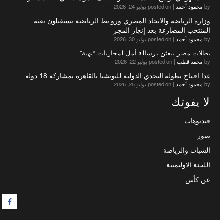
by
محمود أحمد
|
posted on يوليو 24, 2026
وزارة الرياضة والاتحاد المصري وروابط الرياضية يستقبلون بعثة
المنتخب المصارعة بعد إنجاز المجر
by
محمود أحمد
|
posted on يوليو 30, 2026
بطلات مصر يبعثن برسالة أمل لمحاربات “بهية”
by
محمد قطب
|
posted on يوليو 22, 2026
غدا افتتاح بطولة التحدي الدولية للبوتشيا بالقاهرة بمشاركة 18 دولة
by
محمود أحمد
|
posted on يوليو 25, 2026
لا يفوتك
فيديوهات
صور
الشباب والرياضة
اللجنة الاوليمبية
عن كأس
F