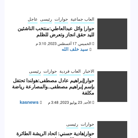
العاب جماعية
حوارات
رئيسى
عاجل
حوار| وائل عبدالعاطي:منتخب الناشئين
لليد حقق انجاز وتعرض للظلم
الخميس, 17 أغسطس 2023, 3:10 م
سيد خلف الله
الاخبار
العاب فردية
حوارات
رئيسى
حوار|إبراهيم عادل مصطفى:هولندا تحتفل
بإسم إبراهيم مصطفى..والمصارعة رياضة
مكلفة
kasnews
الأحد, 23 يوليو 2023, 3:48 م
حوارات
رئيسى
حوار|هادية حسني: اتحاد الريشة الطائرة