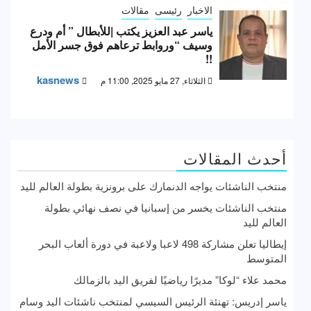
الاخبار
رئيسى
مقالات
ياسر عبد العزيز يكتب |للأبطال ” أم ودرع
وسيف “وروابط ترعاهم فوق جسر الأمل
!!
kasnews
الثلاثاء, 27 مايو 2025, 11:00 م
أحدث المقالات
منتخب الناشئات يواجه الدنمارك على برونزية بطولة العالم لليد
منتخب الناشئات يخسر من إسبانيا في نصف نهائي بطولة
العالم لليد
إيطاليا تعلن مشاركة 498 لاعبا ولاعبة في دورة ألعاب البحر
المتوسط
محمد علاء “لوكا” مديرًا رياضيًا لفريق اليد بالزمالك
ياسر إدريس: تهنئة الرئيس السيسي لمنتخب ناشئات اليد وسام