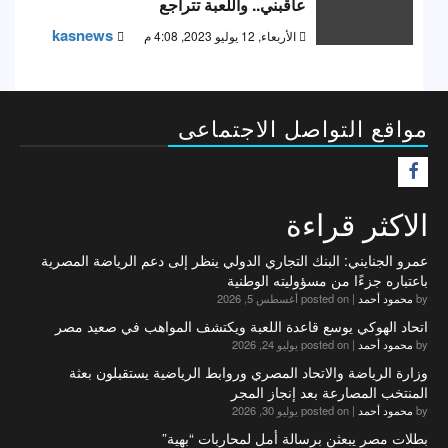
عاقبني.. واللعبة تتراجع
kasnews
الأربعاء, 12 يوليو 2023, 4:08 م
مواقع التواصل الاجتماعى
F
الاكثر قراءة
عمرو الجنايني: البنك التجاري الدولي ينظر إلى دعم الرياضة المصرية
باعتباره جزءًا من مسؤوليته الوطنية
by
محمود أحمد
|
posted on أغسطس 5, 2026
اتحاد الهوكي يوسع قاعدة اللعبة ويكتشف المواهب في صعيد مصر
by
محمود أحمد
|
posted on يوليو 24, 2026
وزارة الرياضة والاتحاد المصري وروابط الرياضية يستقبلون بعثة
المنتخب المصارعة بعد إنجاز المجر
by
محمود أحمد
|
posted on يوليو 30, 2026
بطلات مصر يبعثن برسالة أمل لمحاربات “بهية”