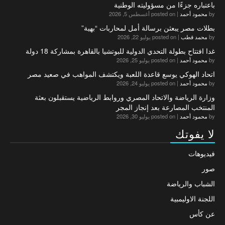
باعتباره جزءًا من مسؤوليته الوطنية
by
محمود أحمد
|
posted on أغسطس 5, 2026
بطلات مصر يبعثن برسالة أمل لمحاربات “بهية”
by
محمد قطب
|
posted on يوليو 22, 2026
غدا افتتاح بطولة التحدي الدولية للبوتشيا بالقاهرة بمشاركة 18 دولة
by
محمود أحمد
|
posted on يوليو 25, 2026
اتحاد الهوكي يوسع قاعدة اللعبة ويكتشف المواهب في صعيد مصر
by
محمود أحمد
|
posted on يوليو 24, 2026
وزارة الرياضة والاتحاد المصري وروابط الرياضية يستقبلون بعثة
المنتخب المصارعة بعد إنجاز المجر
by
محمود أحمد
|
posted on يوليو 30, 2026
لا يفوتك
فيديوهات
صور
الشباب والرياضة
اللجنة الاوليمبية
عن كأس