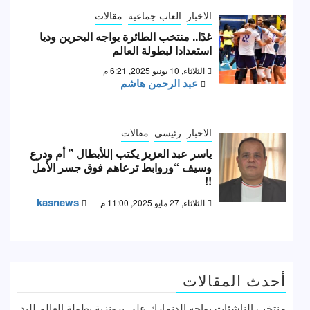
الاخبار
العاب جماعية
مقالات
غدًا.. منتخب الطائرة يواجه البحرين وديا
استعدادا لبطولة العالم
الثلاثاء, 10 يونيو 2025, 6:21 م
عبد الرحمن هاشم
الاخبار
رئيسى
مقالات
ياسر عبد العزيز يكتب |للأبطال ” أم ودرع
وسيف “وروابط ترعاهم فوق جسر الأمل
!!
kasnews
الثلاثاء, 27 مايو 2025, 11:00 م
أحدث المقالات
منتخب الناشئات يواجه الدنمارك على برونزية بطولة العالم لليد