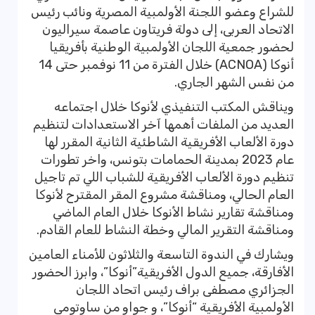
للشراع وعضو اللجنة الأولمبية المصرية ونائب رئيس
الاتحاد العربى، إلى دولة فريتاون ‏عاصمة سيراليون
لحضور جمعية اللجان الأولمبية الوطنية بأفريقيا
أنوكا (ACNOA) خلال الفترة من 11 نوفمبر حتى 14
من نفس الشهر الجاري.
ويناقش المكتب التنفيذي لأنوكا خلال اجتماعه
العديد من الملفات أهمها آخر الاستعدادات لتنظيم
دورة الألعاب الأفريقية الشاطئية الثانية المقرر لها
عام 2023 بمدينة الحمامات بتونس، واخر تطورات
تنظيم دورة الألعاب الأفريقية للشباب اللي تم تاجيل
العام الحالي، ومناقشة مشروع المقر المقترح لأنوكا
ومناقشة تقارير نشاط الأنوكا خلال العام الماضي
ومناقشة التقرير المالي وخطة النشاط للعام القادم.
ويشارك في الندوة التاسعة والثلاثون للأمناء العامين
الأفارقة، جميع الدول الأفريقية”أنوكا”، وابرز الحضور
الجزائري مصطفى براف رئيس اتحاد اللجان
الأولمبية الأفريقية “أنوكا”، و جواو من ساوتومي