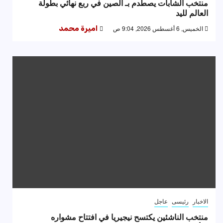
منتخب الشابات يصطدم بـ الصين في ربع نهائي بطولة
العالم لليد
الخميس, 6 أغسطس 2026, 9:04 ص
اميرة محمد
الاخبار
رئيسى
عاجل
منتخب الناشئين يكتسح نيجيريا في افتتاح مشواره