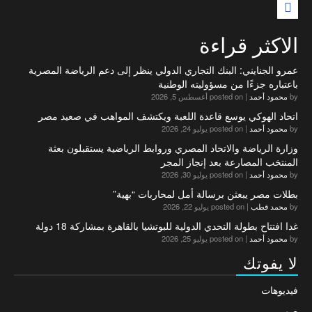
F
الاكثر قراءة
عمرو الجنايني: البنك التجاري الدولي ينظر إلى دعم الرياضة المصرية
باعتباره جزءًا من مسؤوليته الوطنية
by
محمود أحمد
|
posted on أغسطس 5, 2026
اتحاد الهوكي يوسع قاعدة اللعبة ويكتشف المواهب في صعيد مصر
by
محمود أحمد
|
posted on يوليو 24, 2026
وزارة الرياضة والاتحاد المصري وروابط الرياضية يستقبلون بعثة
المنتخب المصارعة بعد إنجاز المجر
by
محمود أحمد
|
posted on يوليو 30, 2026
بطلات مصر يبعثن برسالة أمل لمحاربات “بهية”
by
محمد قطب
|
posted on يوليو 22, 2026
غدا افتتاح بطولة التحدي الدولية للبوتشيا بالقاهرة بمشاركة 18 دولة
by
محمود أحمد
|
posted on يوليو 25, 2026
لا يفوتك
فيديوهات
صور