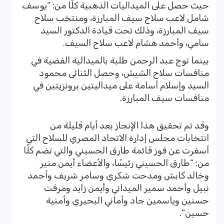
حيث حصل على الميداليات الذهبية كلًا من: “يوسف
شامل لاعب سلاح سيف المبارزة، ومنتخب سلاح
سيف المبارزة، وذلك تحت قيادة الدكتور السيد
سامي، وأحمد هشام لاعب سلاح السيف.
بينما توج عبد الرحمن طلبة بالميدالية الفضية في
منافسات سلاح الشيش، وحصل الثنائى محمود
السيد وإسلام أسامة على ميداليتين برونزيتين في
منافسات سيف المبارزة.
وقد تم تحقيق هذا الإنجاز بعد أيام قليلة من
انتخابات مجلس إدارة الاتحاد المصري للسلاح التي
أسفرت عن فوز قائمة طارق الحسيني والتي تضم كلًا
من: “طارق الحسيني رئيسًا، والأعضاء أيمن منير
وخالد كابش ومدحت شكري وسامر شريف وأحمد
نبيل وأحمد سمير الميداني وأيمن زايد ومرفت
حسنين وياسمين جاد وأماني البحيري وأمنية
حسين“.