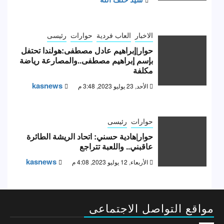
الاخبار
العاب فردية
حوارات
رئيسى
حوار|إبراهيم عادل مصطفى:هولندا تحتفل
بإسم إبراهيم مصطفى..والمصارعة رياضة
مكلفة
kasnews
الأحد, 23 يوليو 2023, 3:48 م
حوارات
رئيسى
حوار|هادية حسني: اتحاد الريشة الطائرة
عاقبني.. واللعبة تتراجع
kasnews
الأربعاء, 12 يوليو 2023, 4:08 م
مواقع التواصل الاجتماعى