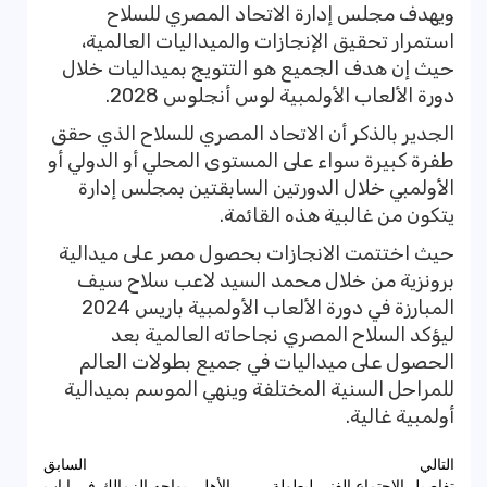
ويهدف مجلس إدارة الاتحاد المصري للسلاح
استمرار تحقيق الإنجازات والميداليات العالمية،
حيث إن هدف الجميع هو التتويج بميداليات خلال
دورة الألعاب الأولمبية لوس أنجلوس 2028.
الجدير بالذكر أن الاتحاد المصري للسلاح الذي حقق
طفرة كبيرة سواء على المستوى المحلي أو الدولي أو
الأولمبي خلال الدورتين السابقتين بمجلس إدارة
يتكون من غالبية هذه القائمة.
حيث اختتمت الانجازات بحصول مصر على ميدالية
برونزية من خلال محمد السيد لاعب سلاح سيف
المبارزة في دورة الألعاب الأولمبية باريس 2024
ليؤكد السلاح المصري نجاحاته العالمية بعد
الحصول على ميداليات في جميع بطولات العالم
للمراحل السنية المختلفة وينهي الموسم بميدالية
أولمبية غالية.
تصفّح
التالي
السابق
تفاصيل الاجتماع الفني لبطولة
الأهلي يواجه الزمالك في إياب