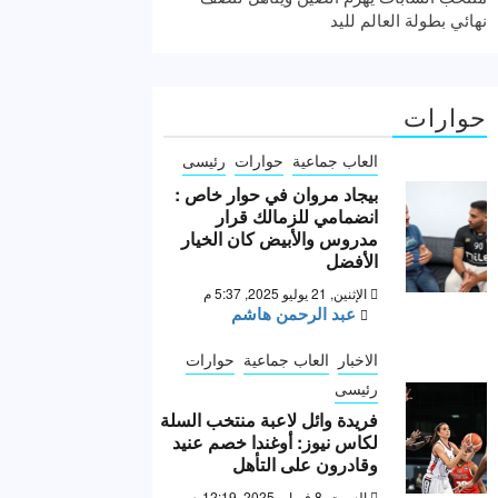
نهائي بطولة العالم لليد
حوارات
العاب جماعية
حوارات
رئيسى
بيجاد مروان في حوار خاص :
انضمامي للزمالك قرار
مدروس والأبيض كان الخيار
الأفضل
الإثنين, 21 يوليو 2025, 5:37 م
عبد الرحمن هاشم
الاخبار
العاب جماعية
حوارات
رئيسى
فريدة وائل لاعبة منتخب السلة
لكاس نيوز: أوغندا خصم عنيد
وقادرون على التأهل
السبت, 8 فبراير 2025, 12:19 ص