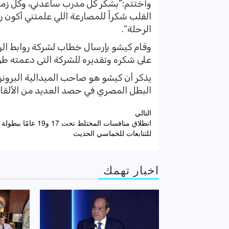
وأختتم:”بشكر كل مدرب ساعدني، وكل زم
القلب شكراً للمصارعة اللي علمتني أكون 
الرحلة”.
وقام كيشو بإرسال خطاب لشركة روابط الر
على شكره وتقديره للشركة التى دعمته ط
البطل المصري في حصد العديد من الألقاب 
تصفّح
التالي
انطلاق منافسات المختلط تحت 17 و19 عام
المقالات
للتتابعات للخماسي الحديث
اخبار تهمك