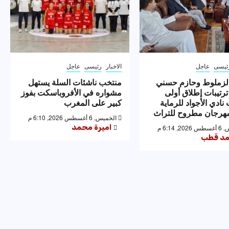
ئيسى
عاجل
الاخبار
رئيسى
عاجل
لزملوط وحازم حسني
منتخب ناشئات السلة يستهل
ترتيبات إطلاق أولى
مشواره في الأفروباسكت بفوز
نادي الأجواد للرماية
كبير على المغرب
رجان مطروح للتراث
الخميس, 6 أغسطس 2026, 6:10 م
اميرة محمد
 6:14 م
د قطب