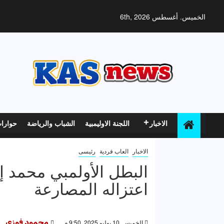
خطي
لى
الخميس. أغسطس 6th, 2026
لمحتوى
الاخبار
اللجنة الاوليمبية
الشباب والرياضة
حوارا
الاخبار
العاب فردية
رئيسى
البطل الأولمبي محمد إب
اعتزاله المصارعة
الخميس, 10 يوليو 2025, 9:50 م
محمود فوزى