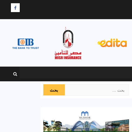
F
البحث
عن: