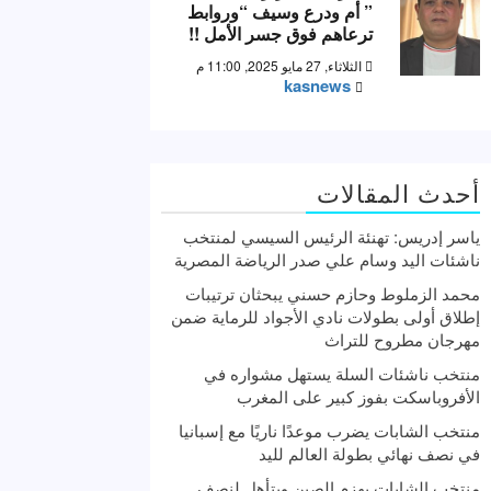
” أم ودرع وسيف “وروابط
ترعاهم فوق جسر الأمل !!
الثلاثاء, 27 مايو 2025, 11:00 م
kasnews
أحدث المقالات
ياسر إدريس: تهنئة الرئيس السيسي لمنتخب
ناشئات اليد وسام علي صدر الرياضة المصرية
محمد الزملوط وحازم حسني يبحثان ترتيبات
إطلاق أولى بطولات نادي الأجواد للرماية ضمن
مهرجان مطروح للتراث
منتخب ناشئات السلة يستهل مشواره في
الأفروباسكت بفوز كبير على المغرب
منتخب الشابات يضرب موعدًا ناريًا مع إسبانيا
في نصف نهائي بطولة العالم لليد
منتخب الشابات يهزم الصين ويتأهل لنصف