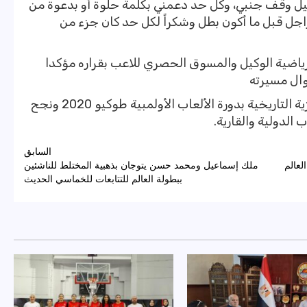
يل وقف جنبي، وكل حد دعمني بكلمة حلوة أو بدعوة من
راجل قبل ما أكون بطل وشكراً لكل حد كان جزء من
ياضية الوكيل والمسوق الحصري للاعب بقراره مؤكدا
وال مسيرته
يذكر أن كيشو هو صاحب الميدالية البرونزية التاريخية بدورة الألعاب الأولمبية طوكيو 2020 ونجح
الدولية والقارية.
السابق
ًا ببطولة العالم
ملك إسماعيل ومحمد حسن يتوجان بذهبية المختلط للناشئين
ببطولة العالم للتتابعات للخماسي الحديث