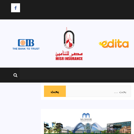
F
البحث
عن: