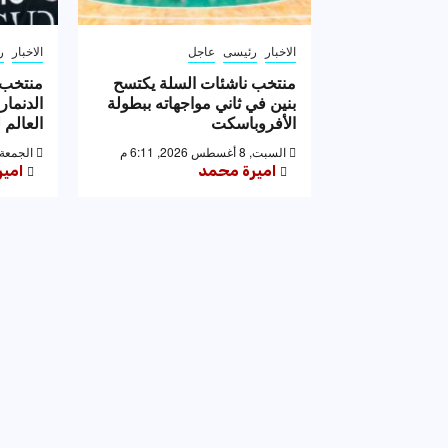
الاخبار
رئيسى
عاجل
الاخبار
ر
منتخب ناشئات السلة يكتسح
منتخب 
بنين في ثاني مواجهاته ببطولة
الدنمار
الأفروباسكت
العالم ل
السبت, 8 أغسطس 2026, 6:11 م
الجمعة, 7 أغسطس 2026, 56
اميرة محمد
امي