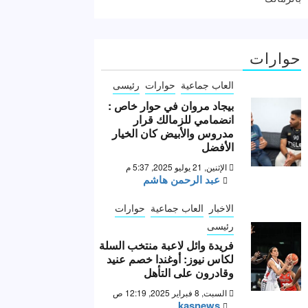
حوارات
العاب جماعية
حوارات
رئيسى
بيجاد مروان في حوار خاص :
انضمامي للزمالك قرار
مدروس والأبيض كان الخيار
الأفضل
الإثنين, 21 يوليو 2025, 5:37 م
عبد الرحمن هاشم
الاخبار
العاب جماعية
حوارات
رئيسى
فريدة وائل لاعبة منتخب السلة
لكاس نيوز: أوغندا خصم عنيد
وقادرون على التأهل
السبت, 8 فبراير 2025, 12:19 ص
kasnews