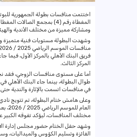
اختتمت منافسات بطولة الجمهورية للبوتشي
المغطاة رقم (4) بمجمع الصالا
ومشاركة مميزة من مختلف الأندية والهيئات
وشهدت البطولة مستويات فنية متميزة ومن
فريق البنك الأهلي بالمركز الأول، فيما جا
المركز الثالث.
أما على مستوى منافسات الزوجي، فقد نجح
طوال البطولة، بينما جاء البنك الأهلي في
في منافسات اتسمت بالإثارة والندية حتى 
وعلى هامش ختام البطولة، تم تتويج نادي ا
العام 
مختلف المنافسات، ليؤكد تفوقه الكبير ع
وشهد حفل الختام حضور مجلس إدارة الات
الفائزة وتسليم الكؤوس والميداليات، وسط