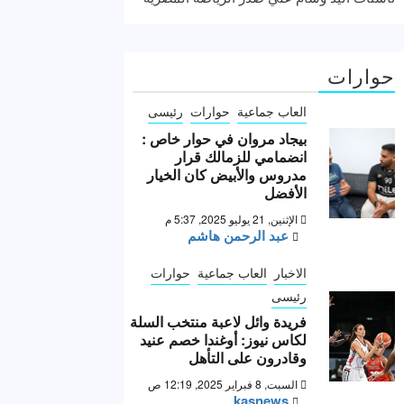
حوارات
العاب جماعية
حوارات
رئيسى
بيجاد مروان في حوار خاص :
انضمامي للزمالك قرار
مدروس والأبيض كان الخيار
الأفضل
الإثنين, 21 يوليو 2025, 5:37 م
عبد الرحمن هاشم
الاخبار
العاب جماعية
حوارات
رئيسى
فريدة وائل لاعبة منتخب السلة
لكاس نيوز: أوغندا خصم عنيد
وقادرون على التأهل
السبت, 8 فبراير 2025, 12:19 ص
kasnews