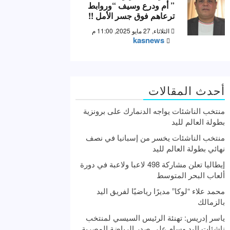
” أم ودرع وسيف “وروابط
ترعاهم فوق جسر الأمل !!
الثلاثاء, 27 مايو 2025, 11:00 م
kasnews
أحدث المقالات
منتخب الناشئات يواجه الدنمارك على برونزية
بطولة العالم لليد
منتخب الناشئات يخسر من إسبانيا في نصف
نهائي بطولة العالم لليد
إيطاليا تعلن مشاركة 498 لاعبا ولاعبة في دورة
ألعاب البحر المتوسط
محمد علاء “لوكا” مديرًا رياضيًا لفريق اليد
بالزمالك
ياسر إدريس: تهنئة الرئيس السيسي لمنتخب
ناشئات اليد وسام علي صدر الرياضة المصرية