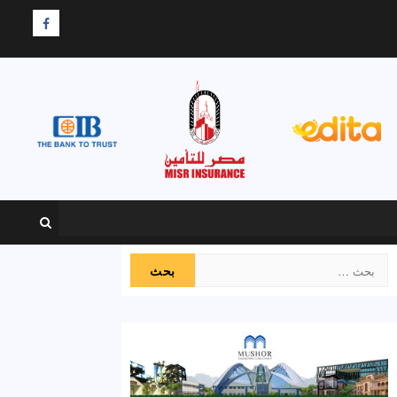
F
البحث
عن: