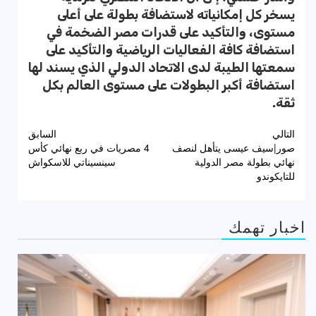
يسخر كل إمكانياته لاستضافة بطولة على أعلى
مستوى، والتأكيد على قدرات مصر الضخمة في
استضافة كافة الفعاليات الرياضية والتأكيد على
سمعتها الطيبة لدى الاتحاد الدولي الذي يسند لها
استضافة أكبر البطولات على مستوى العالم بكل
ثقة.
تصفّح
التالي
السابق
صور|سيف عيسى يتأهل لنصف
4 مصريات في ربع نهائي كأس
المقالات
نهائي بطولة مصر الدولية
سينسيناتي للاسكواش
للتايكوندو
اخبار تهمك