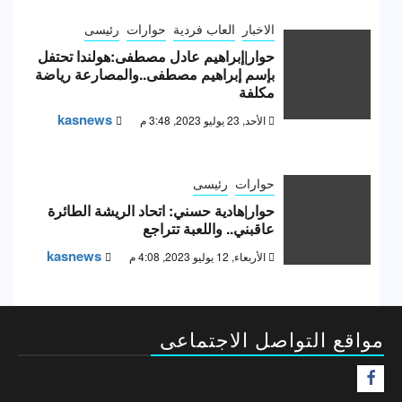
الاخبار
العاب فردية
حوارات
رئيسى
حوار|إبراهيم عادل مصطفى:هولندا تحتفل
بإسم إبراهيم مصطفى..والمصارعة رياضة
مكلفة
kasnews
الأحد, 23 يوليو 2023, 3:48 م
حوارات
رئيسى
حوار|هادية حسني: اتحاد الريشة الطائرة
عاقبني.. واللعبة تتراجع
kasnews
الأربعاء, 12 يوليو 2023, 4:08 م
مواقع التواصل الاجتماعى
F