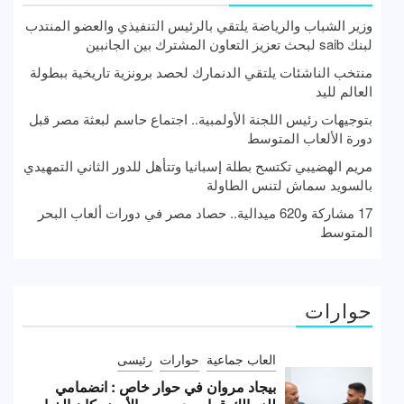
وزير الشباب والرياضة يلتقي بالرئيس التنفيذي والعضو المنتدب
لبنك saib لبحث تعزيز التعاون المشترك بين الجانبين
منتخب الناشئات يلتقي الدنمارك لحصد برونزية تاريخية ببطولة
العالم لليد
بتوجيهات رئيس اللجنة الأولمبية.. اجتماع حاسم لبعثة مصر قبل
دورة الألعاب المتوسط
مريم الهضيبي تكتسح بطلة إسبانيا وتتأهل للدور الثاني التمهيدي
بالسويد سماش لتنس الطاولة
17 مشاركة و620 ميدالية.. حصاد مصر في دورات ألعاب البحر
المتوسط
حوارات
العاب جماعية
حوارات
رئيسى
بيجاد مروان في حوار خاص : انضمامي