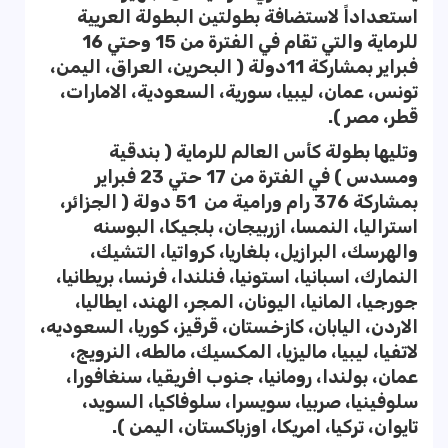
استعداداً لاستضافة بطولتين البطولة العريية
للرماية والتي تقام في الفترة من 15 وحتي 16
فبراير بمشاركة 11دولة ( البحرين، العراق، اليمن،
تونس، عمان، ليبيا، سورية، السعودية، الامارات،
قطر، مصر ).
وتليها بطولة كأس العالم للرماية ( بندقية
ومسدس ) في الفترة من 17 حتي 23 فبراير
بمشاركة 376 رام ورامية من 51 دولة ( الجزائر،
استراليا، النمسا، ازربيجان، بلجيكا، البوسنه
والهرسك، البرازيل، بلغاريا، كرواتيا، التشيك،
النمارك، اسبانيا، استونيا، فنلندا، فرنسا، بريطانيا،
جورجيا، المانيا، اليونان، المجر، الهند، ايطاليا،
الاردن، اليابان، كازخستان، قرقيز، كوريا، السعوديه،
لاتفيا، ليبيا، ماليزيا، المكسيك، مالطه، النرويج،
عمان، بولندا، رومانيا، جنوب افريقيا، سنغافورا،
سلوفينيا، صربيا، سويسرا، سلوفاكيا، السويد،
تايوان، تركيا، امريكا، اوزباكستان، اليمن ).