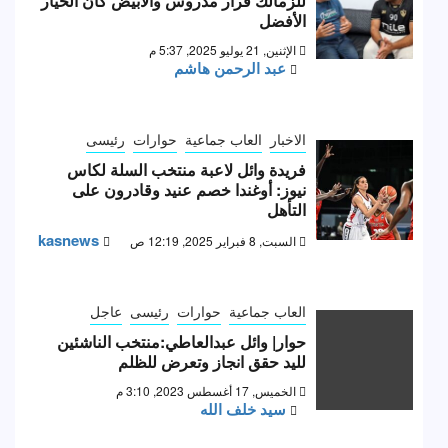
للزمالك قرار مدروس والأبيض كان الخيار
الأفضل
الإثنين, 21 يوليو 2025, 5:37 م
عبد الرحمن هاشم
الاخبار
العاب جماعية
حوارات
رئيسى
فريدة وائل لاعبة منتخب السلة لكاس
نيوز: أوغندا خصم عنيد وقادرون على
التأهل
kasnews
السبت, 8 فبراير 2025, 12:19 ص
العاب جماعية
حوارات
رئيسى
عاجل
حوار| وائل عبدالعاطي:منتخب الناشئين
لليد حقق انجاز وتعرض للظلم
الخميس, 17 أغسطس 2023, 3:10 م
سيد خلف الله