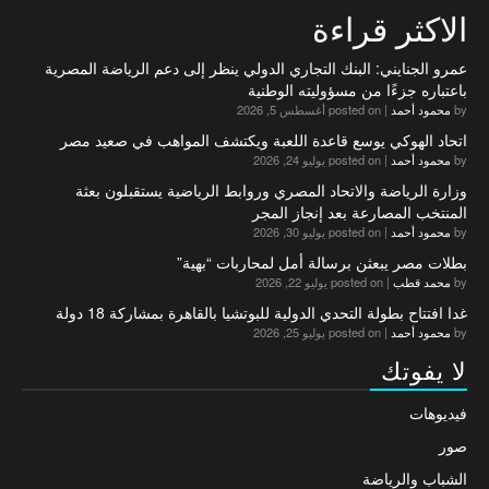
الاكثر قراءة
عمرو الجنايني: البنك التجاري الدولي ينظر إلى دعم الرياضة المصرية
باعتباره جزءًا من مسؤوليته الوطنية
by
محمود أحمد
|
posted on أغسطس 5, 2026
اتحاد الهوكي يوسع قاعدة اللعبة ويكتشف المواهب في صعيد مصر
by
محمود أحمد
|
posted on يوليو 24, 2026
وزارة الرياضة والاتحاد المصري وروابط الرياضية يستقبلون بعثة
المنتخب المصارعة بعد إنجاز المجر
by
محمود أحمد
|
posted on يوليو 30, 2026
بطلات مصر يبعثن برسالة أمل لمحاربات “بهية”
by
محمد قطب
|
posted on يوليو 22, 2026
غدا افتتاح بطولة التحدي الدولية للبوتشيا بالقاهرة بمشاركة 18 دولة
by
محمود أحمد
|
posted on يوليو 25, 2026
لا يفوتك
فيديوهات
صور
الشباب والرياضة