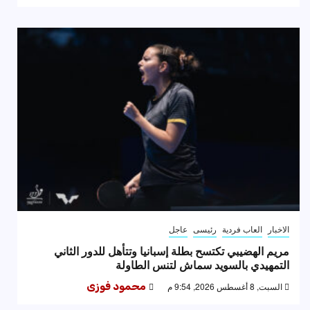
الاخبار
العاب فردية
رئيسى
عاجل
مريم الهضيبي تكتسح بطلة إسبانيا وتتأهل للدور الثاني
التمهيدي بالسويد سماش لتنس الطاولة
السبت, 8 أغسطس 2026, 9:54 م
محمود فوزى