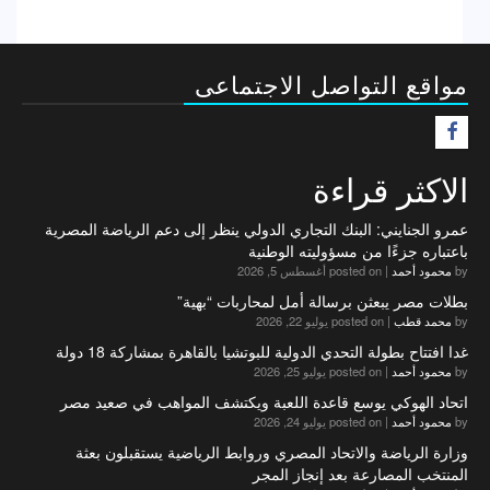
مواقع التواصل الاجتماعى
F
الاكثر قراءة
عمرو الجنايني: البنك التجاري الدولي ينظر إلى دعم الرياضة المصرية
باعتباره جزءًا من مسؤوليته الوطنية
by
محمود أحمد
|
posted on أغسطس 5, 2026
بطلات مصر يبعثن برسالة أمل لمحاربات “بهية”
by
محمد قطب
|
posted on يوليو 22, 2026
غدا افتتاح بطولة التحدي الدولية للبوتشيا بالقاهرة بمشاركة 18 دولة
by
محمود أحمد
|
posted on يوليو 25, 2026
اتحاد الهوكي يوسع قاعدة اللعبة ويكتشف المواهب في صعيد مصر
by
محمود أحمد
|
posted on يوليو 24, 2026
وزارة الرياضة والاتحاد المصري وروابط الرياضية يستقبلون بعثة
المنتخب المصارعة بعد إنجاز المجر