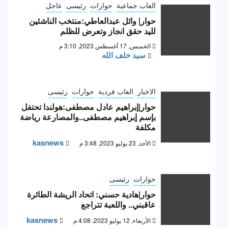
العاب جماعية
حوارات
رئيسى
عاجل
حوار| وائل عبدالعاطي:منتخب الناشئين
لليد حقق انجاز وتعرض للظلم
الخميس, 17 أغسطس 2023, 3:10 م
سيد خلف الله
الاخبار
العاب فردية
حوارات
رئيسى
حوار|إبراهيم عادل مصطفى:هولندا تحتفل
بإسم إبراهيم مصطفى..والمصارعة رياضة
مكلفة
kasnews
الأحد, 23 يوليو 2023, 3:48 م
حوارات
رئيسى
حوار|هادية حسني: اتحاد الريشة الطائرة
عاقبني.. واللعبة تتراجع
kasnews
الأربعاء, 12 يوليو 2023, 4:08 م