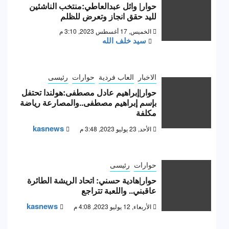
حوار| وائل عبدالعاطي:منتخب الناشئين
لليد حقق انجاز وتعرض للظلم
الخميس, 17 أغسطس 2023, 3:10 م
سيد خلف الله
الاخبار
العاب فردية
حوارات
رئيسى
حوار|إبراهيم عادل مصطفى:هولندا تحتفل
بإسم إبراهيم مصطفى..والمصارعة رياضة
مكلفة
kasnews
الأحد, 23 يوليو 2023, 3:48 م
حوارات
رئيسى
حوار|هادية حسني: اتحاد الريشة الطائرة
عاقبني.. واللعبة تتراجع
kasnews
الأربعاء, 12 يوليو 2023, 4:08 م