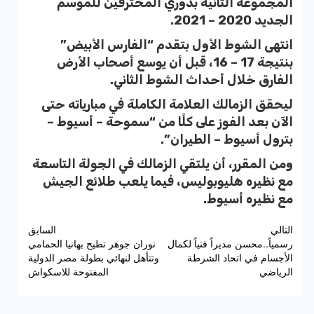
المجموعة الثانية بدوري المحترفين للموسم
الجديد 2020 – 2021.
انتهى الشوط الأول بتقدم “الفارس الأبيض”
بنتيجة 17 – 16، قبل أن يوسع أصحاب الأرض
الفارق خلال أحداث الشوط الثاني.
ليحقق الزمالك العلامة الكاملة في مبارياته حتى
الآن بعد الفوز على كلًا من “سموحة – أسيوط –
بترول أسيوط – الطيران”.
ومن المقرر، أن يلتقي الزمالك في الجولة التاسعة
مع نظيره هليوبوليس، فيما يلعب طلائع الجيش
مع نظيره أسيوط.
تصفّح
التالي
السابق
رسمياً..محسن مديراً فنياً لكمال
نوران جوهر تطيح بهانيا الحمامي
المقالات
الأجسام في اتحاد الشرطة
وتتأهل لنهائي بطولة مصر الدولية
الرياضي
المفتوحة للاسكواش