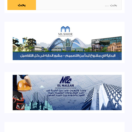
البحث
عن: