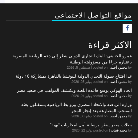
مواقع التواصل الاجتماعى
F
الاكثر قراءة
عمرو الجنايني: البنك التجاري الدولي ينظر إلى دعم الرياضة المصرية
باعتباره جزءًا من مسؤوليته الوطنية
by
محمود أحمد
|
posted on أغسطس 5, 2026
غدا افتتاح بطولة التحدي الدولية للبوتشيا بالقاهرة بمشاركة 18 دولة
by
محمود أحمد
|
posted on يوليو 25, 2026
اتحاد الهوكي يوسع قاعدة اللعبة ويكتشف المواهب في صعيد مصر
by
محمود أحمد
|
posted on يوليو 24, 2026
وزارة الرياضة والاتحاد المصري وروابط الرياضية يستقبلون بعثة
المنتخب المصارعة بعد إنجاز المجر
by
محمود أحمد
|
posted on يوليو 30, 2026
بطلات مصر يبعثن برسالة أمل لمحاربات “بهية”
by
محمد قطب
|
posted on يوليو 22, 2026