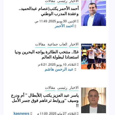
الاخبار
رئيسى
مقالات
أحمد الأحمر يكتب|عصام عبدالحميد..
وعقدة المدرب الوطني
الإثنين, 30 يونيو 2025, 11:49 ص
احمد الأحمر
الاخبار
العاب جماعية
مقالات
غدًا.. منتخب الطائرة يواجه البحرين وديا
استعدادا لبطولة العالم
الثلاثاء, 10 يونيو 2025, 6:21 م
عبد الرحمن هاشم
الاخبار
رئيسى
مقالات
ياسر عبد العزيز يكتب |للأبطال ” أم ودرع
وسيف “وروابط ترعاهم فوق جسر الأمل
!!
kasnews
الثلاثاء, 27 مايو 2025, 11:00 م