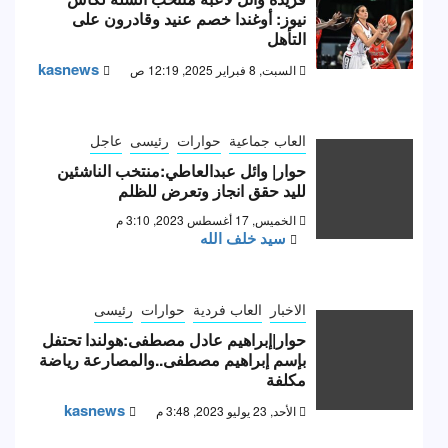
نيوز: أوغندا خصم عنيد وقادرون على
التأهل
kasnews
السبت, 8 فبراير 2025, 12:19 ص
العاب جماعية
حوارات
رئيسى
عاجل
حوار| وائل عبدالعاطي:منتخب الناشئين
لليد حقق انجاز وتعرض للظلم
الخميس, 17 أغسطس 2023, 3:10 م
سيد خلف الله
الاخبار
العاب فردية
حوارات
رئيسى
حوار|إبراهيم عادل مصطفى:هولندا تحتفل
بإسم إبراهيم مصطفى..والمصارعة رياضة
مكلفة
kasnews
الأحد, 23 يوليو 2023, 3:48 م