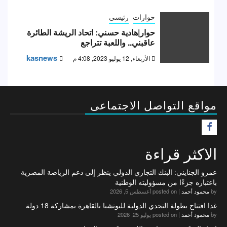
حوارات
رئيسى
حوار|هادية حسني: اتحاد الريشة الطائرة
عاقبني.. واللعبة تتراجع
kasnews
الأربعاء, 12 يوليو 2023, 4:08 م
مواقع التواصل الاجتماعى
F
الاكثر قراءة
عمرو الجنايني: البنك التجاري الدولي ينظر إلى دعم الرياضة المصرية
باعتباره جزءًا من مسؤوليته الوطنية
by
محمود أحمد
|
posted on أغسطس 5, 2026
غدا افتتاح بطولة التحدي الدولية للبوتشيا بالقاهرة بمشاركة 18 دولة
by
محمود أحمد
|
posted on يوليو 25, 2026