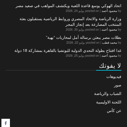
اتحاد الهوكي يوسع قاعدة اللعبة ويكتشف المواهب في صعيد مصر
by
محمود أحمد
|
posted on يوليو 24, 2026
وزارة الرياضة والاتحاد المصري وروابط الرياضية يستقبلون بعثة
المنتخب المصارعة بعد إنجاز المجر
by
محمود أحمد
|
posted on يوليو 30, 2026
بطلات مصر يبعثن برسالة أمل لمحاربات “بهية”
by
محمد قطب
|
posted on يوليو 22, 2026
غدا افتتاح بطولة التحدي الدولية للبوتشيا بالقاهرة بمشاركة 18 دولة
by
محمود أحمد
|
posted on يوليو 25, 2026
لا يفوتك
فيديوهات
صور
الشباب والرياضة
اللجنة الاوليمبية
عن كأس
F