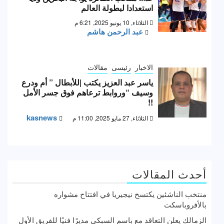
استعدادا لبطولة العالم
الثلاثاء, 10 يونيو 2025, 6:21 م
عبد الرحمن هاشم
الاخبار
رئيسى
مقالات
ياسر عبد العزيز يكتب |للأبطال ” أم ودرع
وسيف “وروابط ترعاهم فوق جسر الأمل
!!
kasnews
الثلاثاء, 27 مايو 2025, 11:00 م
أحدث المقالات
منتخب الناشئين يكتسح نيجيريا في افتتاح مشواره
بالأفروباسكت
الزمالك يعلن التعاقد مع باسم السبكي مديرًا فنيًا للفريق الأول