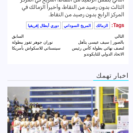
الثالث بدون رصيد من النقاط، وأخيراً الزمالك في
المركز الرابع بدون رصيد من النقاط.
Tags:
الزمالك
المريخ السوداني
دوري أبطال إفريقيا
تصفّح
التالي
السابق
بالصور | سيف عيسى يتأهل
نوران جوهر تفوز ببطولة
المقالات
لنصف نهائي بطولة كأس رئيس
سينسناتي للاسكواش بأمريكا
الاتحاد الدولي للتايكوندو
اخبار تهمك