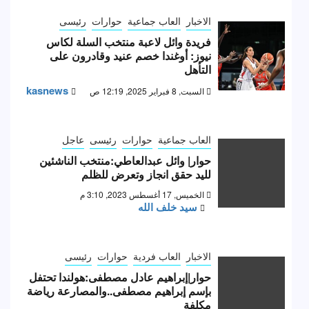
الاخبار
العاب جماعية
حوارات
رئيسى
فريدة وائل لاعبة منتخب السلة لكاس
نيوز: أوغندا خصم عنيد وقادرون على
التأهل
kasnews
السبت, 8 فبراير 2025, 12:19 ص
العاب جماعية
حوارات
رئيسى
عاجل
حوار| وائل عبدالعاطي:منتخب الناشئين
لليد حقق انجاز وتعرض للظلم
الخميس, 17 أغسطس 2023, 3:10 م
سيد خلف الله
الاخبار
العاب فردية
حوارات
رئيسى
حوار|إبراهيم عادل مصطفى:هولندا تحتفل
بإسم إبراهيم مصطفى..والمصارعة رياضة
مكلفة