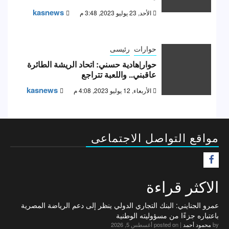
kasnews
الأحد, 23 يوليو 2023, 3:48 م
حوارات
رئيسى
حوار|هادية حسني: اتحاد الريشة الطائرة
عاقبني.. واللعبة تتراجع
kasnews
الأربعاء, 12 يوليو 2023, 4:08 م
مواقع التواصل الاجتماعى
F
الاكثر قراءة
عمرو الجنايني: البنك التجاري الدولي ينظر إلى دعم الرياضة المصرية
باعتباره جزءًا من مسؤوليته الوطنية
by
محمود أحمد
|
posted on أغسطس 5, 2026